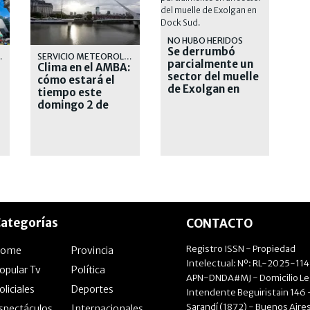
NO HUBO HERIDOS
Se derrumbó
OLÓGICO
SERVICIO METEOROLÓGICO
parcialmente un
Clima en el AMBA:
sector del muelle
cómo estará el
de Exolgan en
tiempo este
Dock Sud
domingo 2 de
agosto
ategorías
CONTACTO
Registro ISSN - Propiedad
Home
Provincia
Intelectual: Nº: RL-2025-11
opular Tv
Política
APN-DNDA#MJ - Domicilio Le
oliciales
Deportes
Intendente Beguiristain 146 
Sarandí (1872) - Buenos Aires
spectáculos
Internacionales