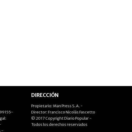
DIRECCIÓN
Propietario: Man Press S.A. -
499155-
Director: Francisco Nicolás Fascetto
gal:
© 2017 Copyright Diario Popular -
-
Todos los derechos reservados
 -