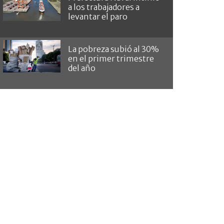
a los trabajadores a
levantar el paro
La pobreza subió al 30%
en el primer trimestre
del año