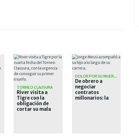
DOLOR POR SU MUERTE
De obrero a
negociar
TORNEO CLAUSURA
River visita a
contratos
Tigre con la
millonarios: la
obligación de
historia del padre
cortar su mala
de Lionel Messi
racha: hora, TV y
formaciones