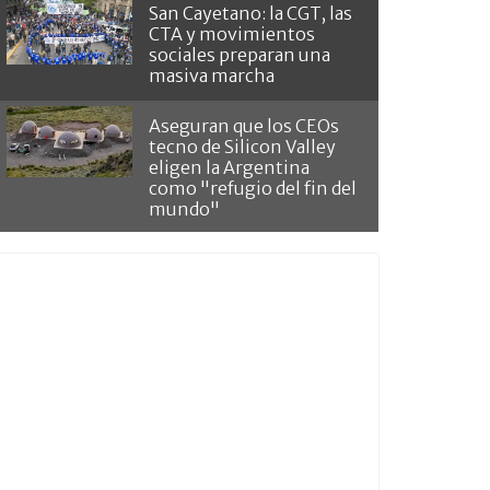
San Cayetano: la CGT, las
CTA y movimientos
sociales preparan una
masiva marcha
Aseguran que los CEOs
tecno de Silicon Valley
eligen la Argentina
como "refugio del fin del
mundo"