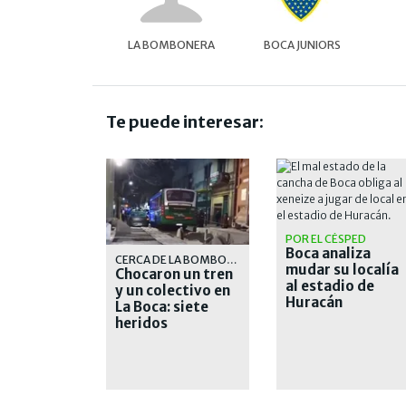
LA BOMBONERA
BOCA JUNIORS
Te puede interesar:
POR EL CÉSPED
Boca analiza
CERCA DE LA BOMBONERA
mudar su localía
Chocaron un tren
al estadio de
y un colectivo en
Huracán
La Boca: siete
heridos