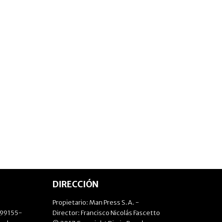
DIRECCIÓN
Propietario: Man Press S.A. -
499155-
Director: Francisco Nicolás Fascetto