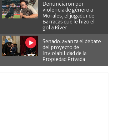
Denunciaron por
violencia de género a
Morales, el jugador de
Barracas que le hizo el
gol a River
Senado: avanza el debate
del proyecto de
Inviolabilidad de la
Propiedad Privada