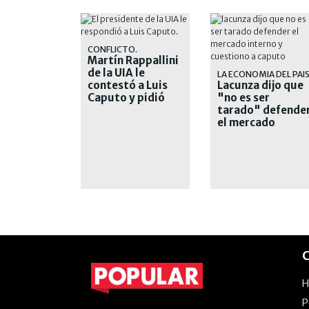
CONFLICTO.
Martín Rappallini
de la UIA le
LA ECONOMIA DEL PAI
contestó a Luis
Lacunza dijo que
Caputo y pidió
"no es ser
"respeto"
tarado" defende
el mercado
interno y
cuestionó a
Caputo
C
P