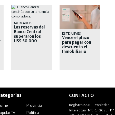
MERCADOS
Las reservas del
S
Banco Central
ESTE JUEVES
superaron los
Vence el plazo
r
US$ 50.000
para pagar con
millones
descuento el
Inmobiliario
Urbano
ategorías
CONTACTO
Registro ISSN - Propiedad
Home
Provincia
Intelectual: Nº: RL-2025-11
opular Tv
Política