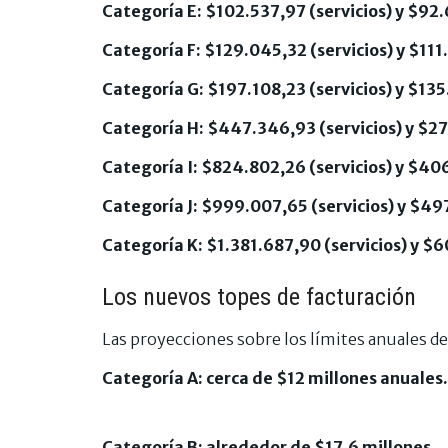
Categoría E: $102.537,97 (servicios) y $92.
Categoría F: $129.045,32 (servicios) y $111
Categoría G: $197.108,23 (servicios) y $135
Categoría H: $447.346,93 (servicios) y $2
Categoría I: $824.802,26 (servicios) y $40
Categoría J: $999.007,65 (servicios) y $49
Categoría K: $1.381.687,90 (servicios) y $6
Los nuevos topes de facturación
Las proyecciones sobre los límites anuales de
Categoría A: cerca de $12 millones anuales.
Categoría B: alrededor de $17,6 millones.