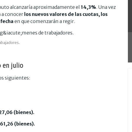
ibuto alcanzaría aproximadamente el
14,3%
. Una vez
á a conocer
los nuevos valores de las cuotas, los
 fecha
en que comenzarán a regir.
rabajadores.
en julio
os siguientes:
27,06 (bienes).
61,26 (bienes).