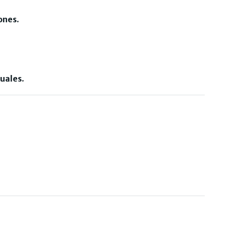
ones.
uales.