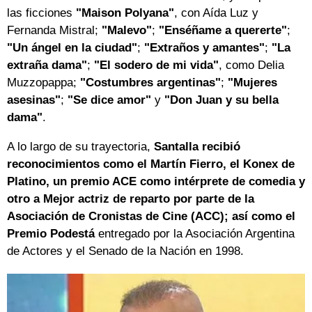
las ficciones
"Maison Polyana"
, con Aída Luz y
Fernanda Mistral;
"Malevo"
;
"Enséñame a quererte"
;
"Un ángel en la ciudad"
;
"Extraños y amantes"
;
"La
extraña dama"
;
"El sodero de mi vida"
, como Delia
Muzzopappa;
"Costumbres argentinas"
;
"Mujeres
asesinas"
;
"Se dice amor"
y
"Don Juan y su bella
dama"
.
A lo largo de su trayectoria,
Santalla recibió
reconocimientos como el Martín Fierro, el Konex de
Platino, un premio ACE como intérprete de comedia y
otro a Mejor actriz de reparto por parte de la
Asociación de Cronistas de Cine (ACC); así como el
Premio Podestá
entregado por la Asociación Argentina
de Actores y el Senado de la Nación en 1998.