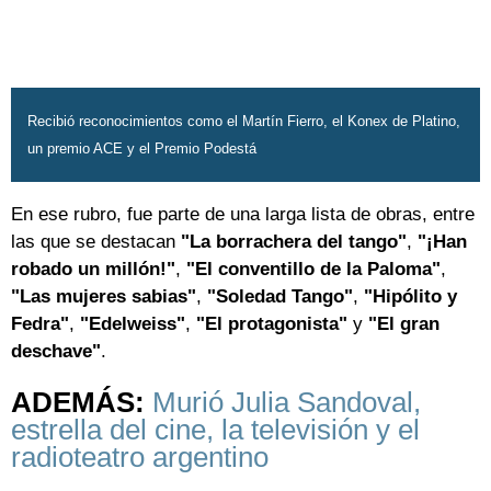
Recibió reconocimientos como el Martín Fierro, el Konex de Platino,
un premio ACE y el Premio Podestá
En ese rubro, fue parte de una larga lista de obras, entre
las que se destacan
"La borrachera del tango"
,
"¡Han
robado un millón!"
,
"El conventillo de la Paloma"
,
"Las mujeres sabias"
,
"Soledad Tango"
,
"Hipólito y
Fedra"
,
"Edelweiss"
,
"El protagonista"
y
"El gran
deschave"
.
ADEMÁS:
Murió Julia Sandoval,
estrella del cine, la televisión y el
radioteatro argentino