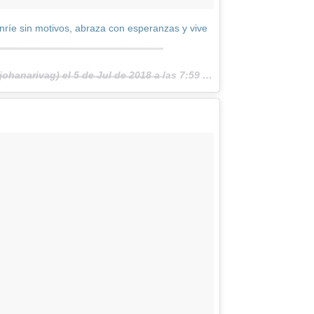
nríe sin motivos, abraza con esperanzas y vive
johanarivag) el
5 de Jul de 2018 a las 7:59 PDT