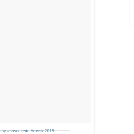
uay #soyceleste #russia2018