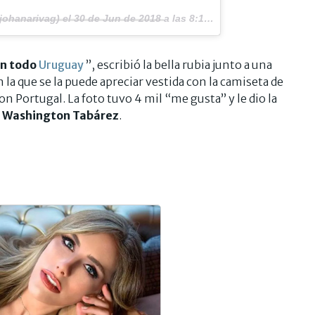
johanarivag) el
30 de Jun de 2018 a las 8:17 PDT
on todo
Uruguay
”, escribió la bella rubia junto a una
n la que se la puede apreciar vestida con la camiseta de
on Portugal. La foto tuvo 4 mil “me gusta” y le dio la
 Washington Tabárez
.