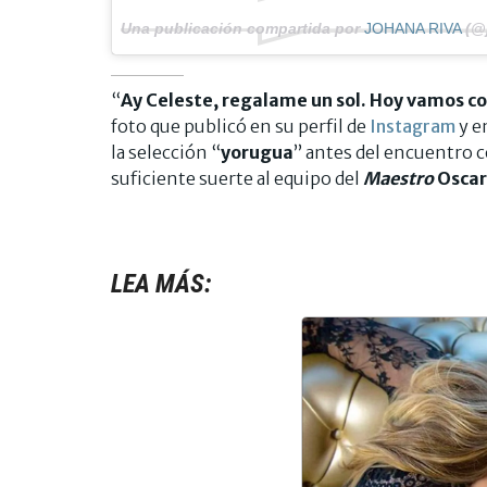
Una publicación compartida por
JOHANA RIVA
(@
“
Ay Celeste, regalame un sol. Hoy vamos c
foto que publicó en su perfil de
Instagram
y e
la selección “
yorugua
” antes del encuentro c
suficiente suerte al equipo del
Maestro
Oscar
LEA MÁS: