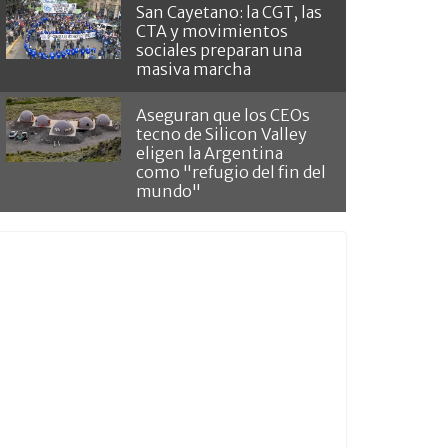
San Cayetano: la CGT, las
CTA y movimientos
sociales preparan una
masiva marcha
Aseguran que los CEOs
tecno de Silicon Valley
eligen la Argentina
como "refugio del fin del
mundo"