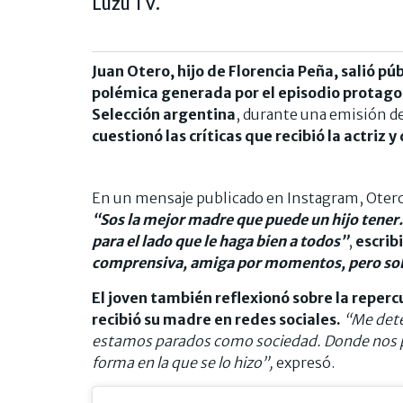
Luzu TV.
Juan Otero, hijo de Florencia Peña, salió p
polémica generada por el episodio protagon
Selección argentina
, durante una emisión d
cuestionó las críticas que recibió la actriz
En un mensaje publicado en Instagram, Otero
“Sos la mejor madre que puede un hijo tener.
para el lado que le haga bien a todos”
,
escribi
comprensiva, amiga por momentos, pero sob
El joven también reflexionó sobre la reperc
recibió su madre en redes sociales.
“Me dete
estamos parados como sociedad. Donde nos pa
forma en la que se lo hizo”,
expresó.