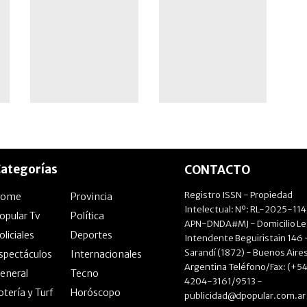
exitoso ciclo
ategorías
CONTACTO
Registro ISSN - Propiedad
Home
Provincia
Intelectual: Nº: RL-2025-11
opular Tv
Política
APN-DNDA#MJ - Domicilio Le
oliciales
Deportes
Intendente Beguiristain 146 
Sarandí (1872) - Buenos Aires
spectáculos
Internacionales
Argentina Teléfono/Fax: (+54
eneral
Tecno
4204-3161/9513 -
otería y Turf
Horóscopo
publicidad@dpopular.com.ar