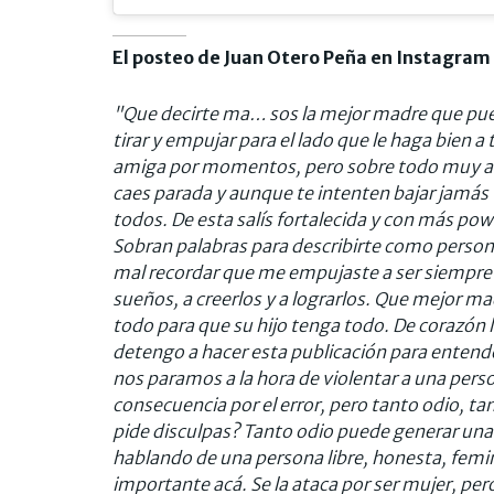
El posteo de Juan Otero Peña en Instagram
"Que decirte ma… sos la mejor madre que pued
tirar y empujar para el lado que le haga bien
amiga por momentos, pero sobre todo muy am
caes parada y aunque te intenten bajar jamás 
todos. De esta salís fortalecida y con más po
Sobran palabras para describirte como person
mal recordar que me empujaste a ser siempre 
sueños, a creerlos y a lograrlos. Que mejor 
todo para que su hijo tenga todo. De corazón
detengo a hacer esta publicación para ente
nos paramos a la hora de violentar a una person
consecuencia por el error, pero tanto odio, t
pide disculpas? Tanto odio puede generar un
hablando de una persona libre, honesta, femin
importante acá. Se la ataca por ser mujer, pe