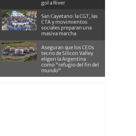
gol a River
San Cayetano: la CGT, las
CTA y movimientos
sociales preparan una
masiva marcha
Aseguran que los CEOs
tecno de Silicon Valley
eligen la Argentina
como "refugio del fin del
mundo"