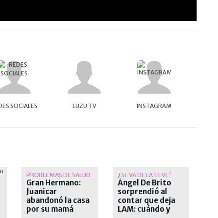
DES SOCIALES
LUZU TV
INSTAGRAM
PROBLEMAS DE SALUD
¿SE VA DE LA TEVÉ?
Gran Hermano:
Ángel De Brito
Juanicar
sorprendió al
abandonó la casa
contar que deja
por su mamá
LAM: cuándo y
por qué deja el