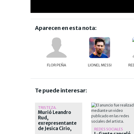
Aparecen en esta nota:
FLOR PEÑA
LIONEL MESSI
RE
Te puede interesar:
TRISTEZA.
Murió Leandro
Rud,
exrepresentante
de Jesica Cirio,
REDES SOCIALES
Alejandra
L-Gante canceló