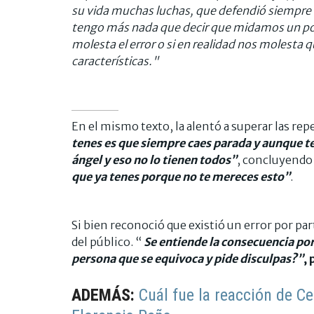
su vida muchas luchas, que defendió siempre s
tengo más nada que decir que midamos un poc
molesta el error o si en realidad nos molesta 
características."
En el mismo texto, la alentó a superar las rep
tenes es que siempre caes parada y aunque te
ángel y eso no lo tienen todos”
, concluyendo
que ya tenes porque no te mereces esto”
.
Si bien reconoció que existió un error por pa
del público. “
Se entiende la consecuencia por
persona que se equivoca y pide disculpas?”
,
ADEMÁS:
Cuál fue la reacción de Ce