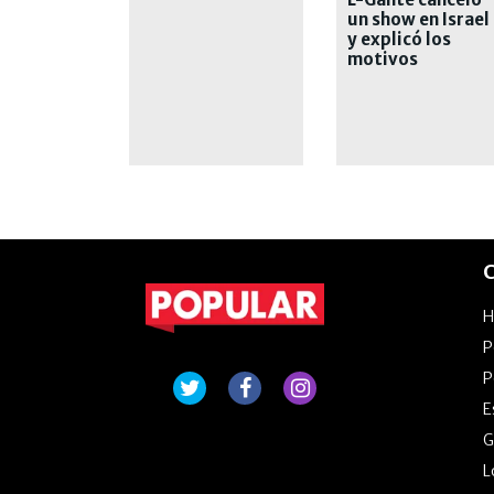
Maglietti y
un show en Israel
Pamela David
y explicó los
motivos
C
P
P
E
G
L