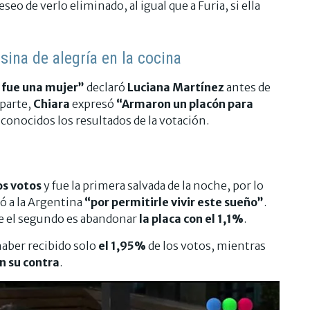
eo de verlo eliminado, al igual que a Furia, si ella
ina de alegría en la cocina
e fue una mujer”
declaró
Luciana Martínez
antes de
 parte,
Chiara
expresó
“Armaron un placón para
 conocidos los resultados de la votación.
os votos
y fue la primera salvada de la noche, por lo
ó a la Argentina
“por permitirle vivir este sueño”
.
e el segundo es abandonar
la placa con el 1,1%
.
haber recibido solo
el 1,95%
de los votos, mientras
n su contra
.