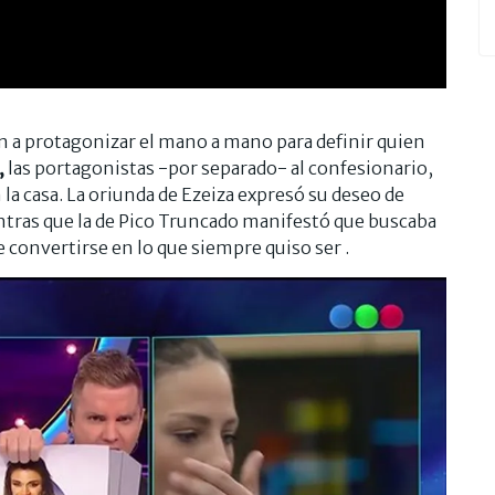
n a protagonizar el mano a mano para definir quien
,
las portagonistas -por separado- al confesionario,
a casa. La oriunda de Ezeiza expresó su deseo de
ntras que la de Pico Truncado manifestó que buscaba
 convertirse en lo que siempre quiso ser .