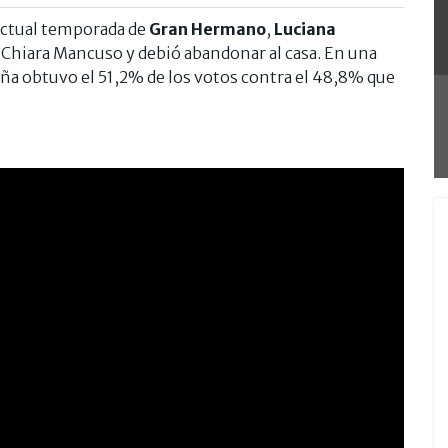
actual temporada de
Gran Hermano
,
Luciana
 Chiara Mancuso y debió abandonar al casa. En una
eña obtuvo el 51,2% de los votos contra el 48,8% que