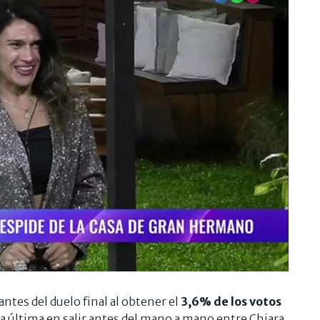
ntes del duelo final al obtener el
3,6% de los votos
la última en salir antes del mano a mano entre Chiara