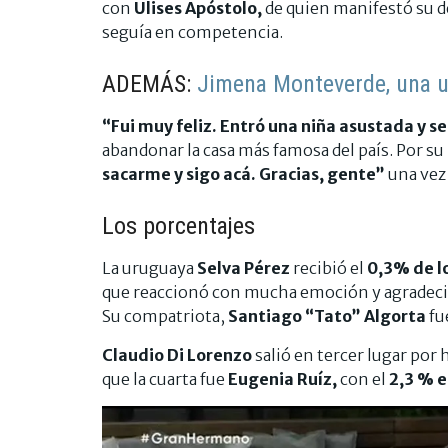
con
Ulises Apóstolo,
de quien manifestó su des
seguía en competencia.
ADEMÁS:
Jimena Monteverde, una us
“Fui muy feliz. Entró una niña asustada y s
abandonar la casa más famosa del país. Por su
sacarme y sigo acá. Gracias, gente”
una vez
Los porcentajes
La uruguaya
Selva Pérez
recibió el
0,3% de l
que reaccionó con mucha emoción y agradeci
Su compatriota,
Santiago “Tato” Algorta
fu
Claudio Di Lorenzo
salió en tercer lugar por 
que la cuarta fue
Eugenia Ruíz,
con el
2,3 % e