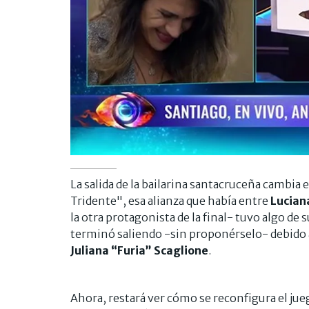
La salida de la bailarina santacruceña cambia 
Tridente", esa alianza que había entre
Lucian
la otra protagonista de la final- tuvo algo de 
terminó saliendo -sin proponérselo- debido a
Juliana “Furia” Scaglione
.
Ahora, restará ver cómo se reconfigura el ju