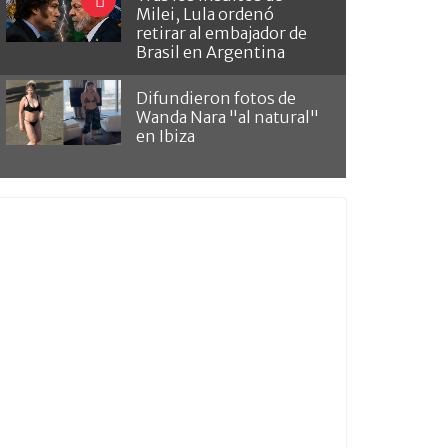
Milei, Lula ordenó
retirar al embajador de
Brasil en Argentina
Difundieron fotos de
Wanda Nara "al natural"
en Ibiza