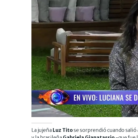
La jujeña
Luz Tito
se sorprendió cuando salió a
y la brasileña
Gabriela Gianatassio
-que fue 