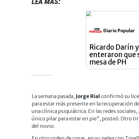
LEA MÁS:
Diario Popular
Ricardo Darín y
enteraron que 
mesa de PH
La semana pasada,
Jorge Rial
confirmó su lice
para estar más presente en la recuperación de 
una clínica psiquiátrica. En las redes sociale
único pilar para estar en pie”, posteó. Otro t
del novio.
En otro orden de cosas, en su pelea con Tinell