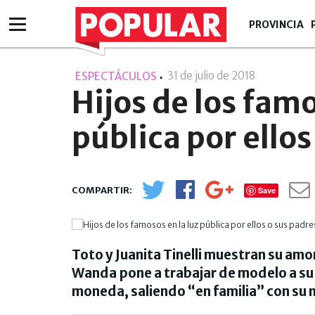
PROVINCIA
31 de julio de 2018
- 00:07
ESPECTÁCULOS
Hijos de los famo
pública por ellos
Save
Toto y Juanita Tinelli muestran su amor
Wanda pone a trabajar de modelo a su h
moneda, saliendo “en familia” con su 