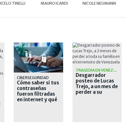
CELO TINELLI
MAURO ICARDI
NICOLE NEUMANN
TRAGEDIA EN VENEZUELA
Desgarrador
CIBERSEGURIDAD
posteo de Lucas
Cómo saber si tus
Trejo, a un mes de
contraseñas
perder a su
fueron filtradas
familia en el
en internet y qué
n
terremoto
hacer para
proteger tus
cuentas