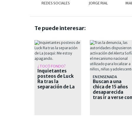
REDES SOCIALES
JORGE RIAL
MAR
Te puede interesar:
¿TOCÓ FONDO?
Inquietantes
posteos de Luck
EN ENSENADA
Ra tras la
Buscan a una
separación de La
chica de 15 años
Joaqui: "Me estoy
desaparecida
apagando"
tras ir a verse co
un joven que
conoció en las
redes