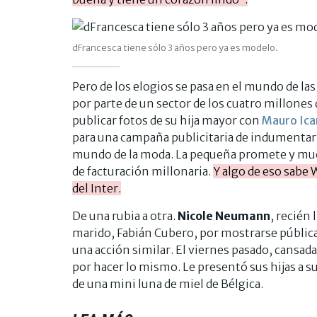
dFrancesca tiene sólo 3 años pero ya es modelo.
Pero de los elogios se pasa en el mundo de las 
por parte de un sector de los cuatro millones 
publicar fotos de su hija mayor con
Mauro Ica
para una campaña publicitaria de indumentari
mundo de la moda. La pequeña promete y muc
de facturación millonaria.
Y algo de eso sabe
del Inter.
De una rubia a otra.
Nicole Neumann
, recién
marido, Fabián Cubero, por mostrarse pública
una acción similar. El viernes pasado, cansad
por hacer lo mismo. Le presentó sus hijas a su
de una mini luna de miel de Bélgica.