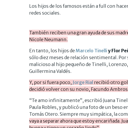
Los hijos de los famosos están a full con hace
redes sociales.
También reciben una gran ayuda de sus madres
Nicole Neumann.
En tanto, los hijos de
Marcelo Tinelli
y Flor Pe
sólo diez meses de relación sentimental. Por
malicioso al hijo pequeño de Tinelli, Lorenzo,
Guillermina Valdés.
Y, por si fuera poco,
Jorge Rial
recibió otro gol
decidió volver con su novio, Facundo Ambros
“Te amo infinitamente”, escribió Juana Tinell
Paula Robles, y publicó una foto de un beso en
Tomás Otero. Siempre muy simpática, la com
vaya a separar ahora que estoy encariñada. Jua
buena y tiene un corazón lindo”.