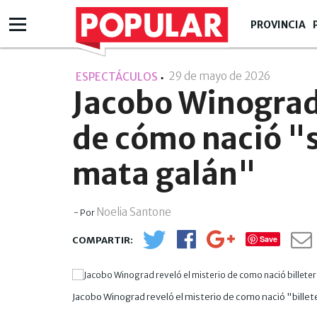
PROVINCIA
29 de mayo de 2026
- 10:05
ESPECTÁCULOS
Jacobo Winograd 
de cómo nació "s
mata galán"
Noelia Santone
- Por
Save
Jacobo Winograd reveló el misterio de como nació "bille