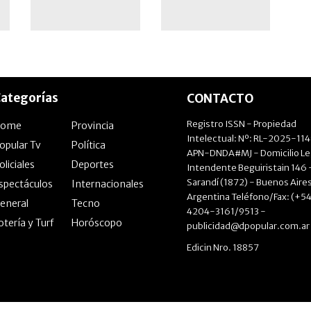
ategorías
CONTACTO
Registro ISSN - Propiedad
Home
Provincia
Intelectual: Nº: RL-2025-11
opular Tv
Política
APN-DNDA#MJ - Domicilio Le
oliciales
Deportes
Intendente Beguiristain 146 
Sarandí (1872) - Buenos Aires
spectáculos
Internacionales
Argentina Teléfono/Fax: (+54
eneral
Tecno
4204-3161/9513 -
otería y Turf
Horóscopo
publicidad@dpopular.com.ar
Edicin Nro. 18857