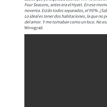
Four Seasons, antes era el Hyatt. En ese mom
noventa.
Están todos separados, el 90%. ¿S
Lo ideal es tener dos habitaciones, la que no 
del amor. Y me tomaban como un loco. No est
Winograd.