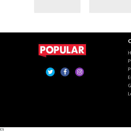
Moyano
C
P
P
E
G
L