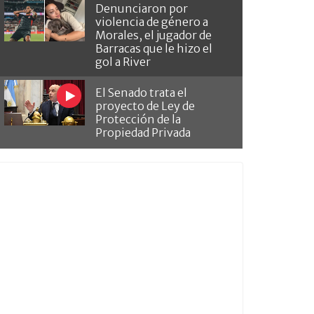
Denunciaron por
violencia de género a
Morales, el jugador de
Barracas que le hizo el
gol a River
El Senado trata el
proyecto de Ley de
Protección de la
Propiedad Privada