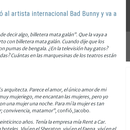
 al artista internacional Bad Bunny y va a
de decir algo, billetera mata galán”. Que la vaya a
rto con billetera mata galán. Cuando dije que los
on pumas de bengala. ¿En la televisión hay gatos?
as? Cuántas en las marquesinas de los teatros están
Es arquitecta. Parece el amor, el único amor de mi
muy mujeriego, me encantan las mujeres, pero yo
n una mujer una noche. Para mí la mujer es tan
r; convivencia, matamor”,
confió, Jacobo.
 veinticinco años. Tenía la empresa mía Rent a Car.
oteles. Viví en el Sheraton, viví en el Faena, viví en el