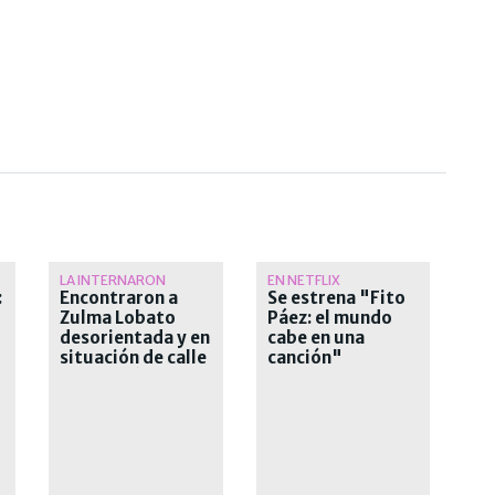
LA INTERNARON
EN NETFLIX
:
Encontraron a
Se estrena "Fito
Zulma Lobato
Páez: el mundo
desorientada y en
cabe en una
situación de calle
canción"
s
en Paraná