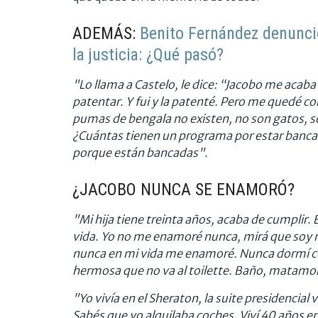
ADEMÁS:
Benito Fernández denunció
la justicia: ¿Qué pasó?
"Lo llama a Castelo, le dice: “Jacobo me acaba 
patentar. Y fui y la patenté. Pero me quedé co
pumas de bengala no existen, no son gatos, s
¿Cuántas tienen un programa por estar bancad
porque están bancadas".
¿JACOBO NUNCA SE ENAMORÓ?
"Mi hija tiene treinta años, acaba de cumplir. 
vida. Yo no me enamoré nunca, mirá que soy 
nunca en mi vida me enamoré. Nunca dormí co
hermosa que no va al toilette. Baño, matamo
"Yo vivía en el Sheraton, la suite presidencial
Sabés que yo alquilaba coches. Viví 40 años en h