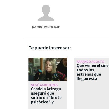
JACOBO WINOGRAD
Te puede interesar:
ARRANCÓ AGOSTO
Qué ver en el cine
todos los
estrenos que
llegan esta
semana a las sala
NEGÓ AGRESIONES
Candela Arizaga
aseguró que
sufrió un "brote
psicótico" y
desvinculó a