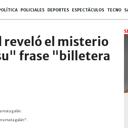
POLÍTICA
POLICIALES
DEPORTES
ESPECTÁCULOS
TECNO
S
S
reveló el misterio
u" frase "billetera
tera mata galán".