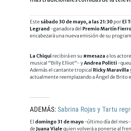
Este
sábado 30 de mayo, a las 21:30
por
El 
Legrand
-ganadora del
Premio Martín Fierro
encabezará una nueva emisión de su programa
La Chiqui
recibirá en su
#mesaza
a los actor
musical "Billy Elliot"- y
Andrea Politti
-queu
Además el cantante tropical
Ricky Maravilla
actualmente reemplazando a Ángel de Brito 
ADEMÁS:
Sabrina Rojas y Tartu reg
El
domingo 31 de mayo
-último día del mes
de
Juana Viale
quien volverá a ponerse al fre