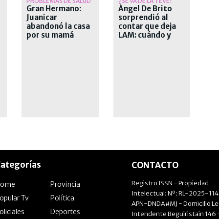
PROBLEMAS DE SALUD
¿SE VA DE LA TEVÉ?
Gran Hermano:
Ángel De Brito
Juanicar
sorprendió al
abandonó la casa
contar que deja
por su mamá
LAM: cuándo y
por qué deja el
exitoso ciclo
ategorías
CONTACTO
Registro ISSN - Propiedad
Home
Provincia
Intelectual: Nº: RL-2025-11
opular Tv
Política
APN-DNDA#MJ - Domicilio Le
oliciales
Deportes
Intendente Beguiristain 146 