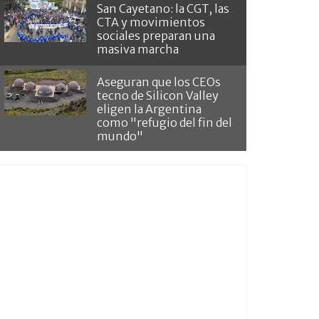
San Cayetano: la CGT, las
CTA y movimientos
sociales preparan una
masiva marcha
Aseguran que los CEOs
tecno de Silicon Valley
eligen la Argentina
como "refugio del fin del
mundo"