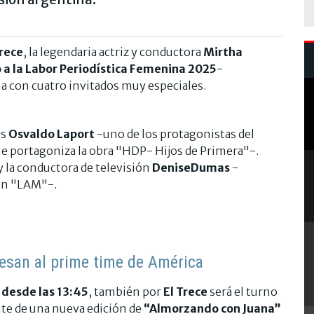
Trece
, la legendaria actriz y conductora
Mirtha
 a la Labor Periodística Femenina 2025
-
 con cuatro invitados muy especiales.
es
Osvaldo Laport
-uno de los protagonistas del
e portagoniza la obra "HDP- Hijos de Primera"-.
y la conductora de televisión
DeniseDumas
-
en "LAM"-.
resan al prime time de América
-
desde las 13:45
, también por
El Trece
será el turno
nte de una nueva edición de
“Almorzando con Juana”