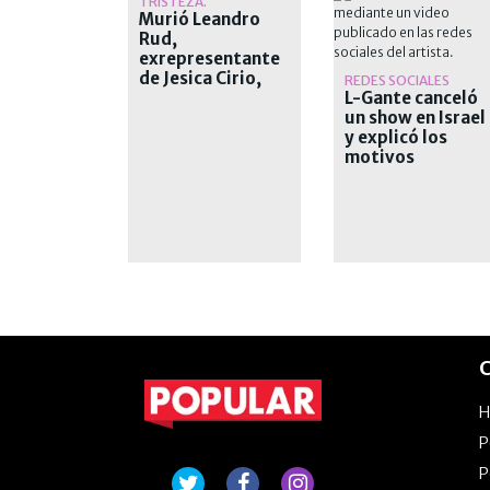
TRISTEZA.
Murió Leandro
Rud,
exrepresentante
de Jesica Cirio,
REDES SOCIALES
Alejandra
L-Gante canceló
Maglietti y
un show en Israel
Pamela David
y explicó los
motivos
C
P
P