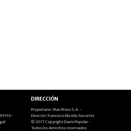
DIRECCIÓN
Propietario: Man Press S.A. -
499155-
Director: Francisco Nicolás Fascetto
gal:
© 2017 Copyright Diario Popular -
-
Todos los derechos reservados