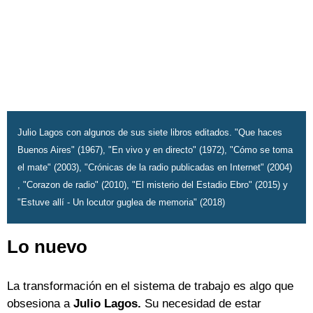
Julio Lagos con algunos de sus siete libros editados. "Que haces
Buenos Aires" (1967), "En vivo y en directo" (1972), "Cómo se toma
el mate" (2003), "Crónicas de la radio publicadas en Internet" (2004)
, "Corazon de radio" (2010), "El misterio del Estadio Ebro" (2015) y
"Estuve allí - Un locutor guglea de memoria" (2018)
Lo nuevo
La transformación en el sistema de trabajo es algo que
obsesiona a
Julio Lagos.
Su necesidad de estar