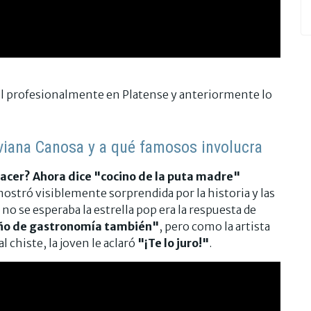
bol profesionalmente en Platense y anteriormente lo
iviana Canosa y a qué famosos involucra
hacer? Ahora dice "cocino de la puta madre"
mostró visiblemente sorprendida por la historia y las
 no se esperaba la estrella pop era la respuesta de
 año de gastronomía también"
, pero como la artista
 chiste, la joven le aclaró
"¡Te lo juro!"
.