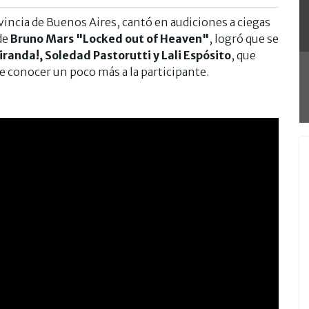
incia de Buenos Aires, cantó en audiciones a ciegas
de
Bruno Mars "Locked out of Heaven"
, logró que se
randa!, Soledad Pastorutti y Lali Espósito
, que
e conocer un poco más a la participante.