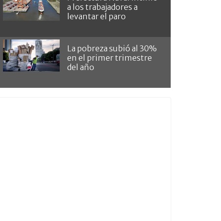
a los trabajadores a
levantar el paro
La pobreza subió al 30%
en el primer trimestre
del año