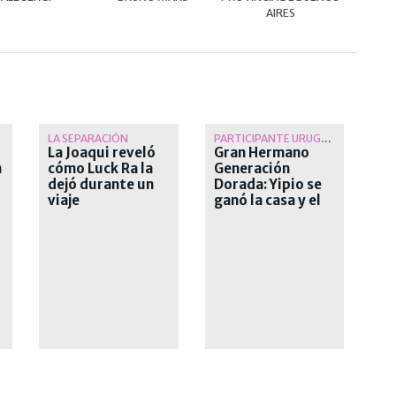
AIRES
LA SEPARACIÓN
PARTICIPANTE URUGUAYA
La Joaqui reveló
Gran Hermano
n
cómo Luck Ra la
Generación
dejó durante un
Dorada: Yipio se
viaje
ganó la casa y el
"romántico"
liderazgo