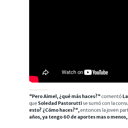
"Pero Aimel, ¿qué más haces?"
comentó
La
que
Soledad Pastorutti
se sumó con la cons
esto? ¿Cómo haces?",
entonces la joven par
años, ya tengo 60 de aportes mas o menos,