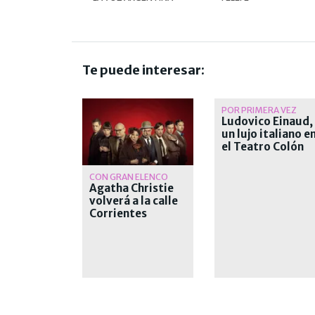
Te puede interesar:
POR PRIMERA VEZ
Ludovico Einaud,
un lujo italiano e
el Teatro Colón
CON GRAN ELENCO
Agatha Christie
volverá a la calle
Corrientes