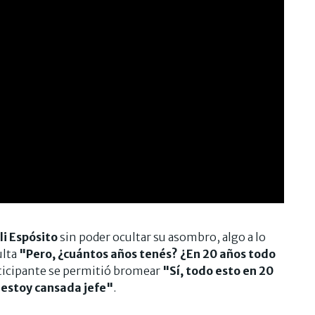
li Espósito
sin poder ocultar su asombro, algo a lo
ulta
"Pero, ¿cuántos años tenés? ¿En 20 años todo
ticipante se permitió bromear
"Sí, todo esto en 20
 estoy cansada jefe"
.