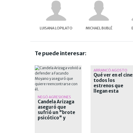
LUISANA LOPILATO
MICHAEL BUBLÉ
Te puede interesar:
ARRANCÓ AGOSTO
Qué ver en el cine
todos los
estrenos que
llegan esta
semana a las sala
NEGÓ AGRESIONES
Candela Arizaga
aseguró que
sufrió un "brote
psicótico" y
desvinculó a
Moyano