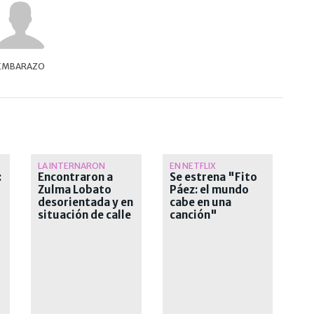
EMBARAZO
LA INTERNARON
EN NETFLIX
:
Encontraron a
Se estrena "Fito
Zulma Lobato
Páez: el mundo
desorientada y en
cabe en una
situación de calle
canción"
s
en Paraná