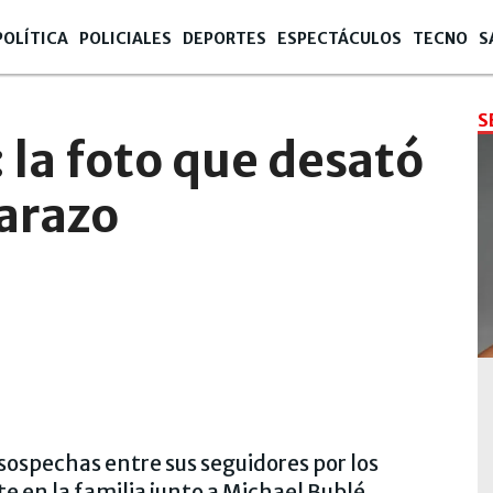
POLÍTICA
POLICIALES
DEPORTES
ESPECTÁCULOS
TECNO
S
:12
S
 la foto que desató
arazo
sospechas entre sus seguidores por los
e en la familia junto a Michael Bublé