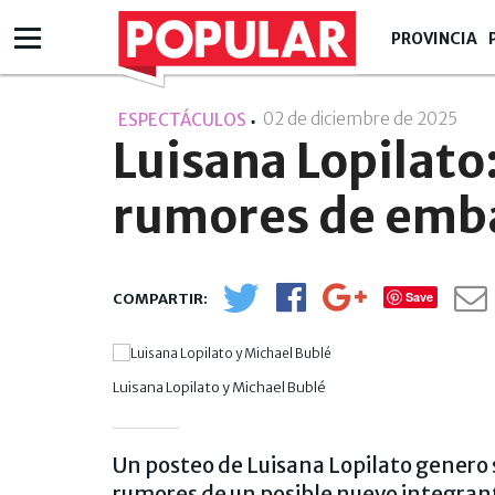
PROVINCIA
02 de diciembre de 2025
- 10
ESPECTÁCULOS
Luisana Lopilato:
rumores de emb
Save
Luisana Lopilato y Michael Bublé
Un posteo de Luisana Lopilato genero 
rumores de un posible nuevo integrant