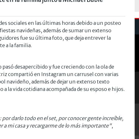
des sociales en las últimas horas debido a un posteo
s fiestas navideñas, además de sumar un extenso
guidores fue su última foto, que deja entrever la
e a la familia.
asó desapercibido y fue creciendo con la ola de
ctriz compartió en Instagram un carrusel con varias
rbol navideño, además de dejar un extenso texto
so a la vida cotidiana acompañada de su esposo e hijos.
 por darlo todo en el set, por conocer gente increíble,
er a mi casa y recargarme de lo más importante"
,