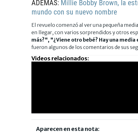
ADEMÁS:
Millie Bobby Brown, la est
mundo con su nuevo nombre
El revuelo comenzó al ver una pequeña media s
en llegar, con varios sorprendidos y otros es
más?", "¿Viene otro bebé? Hay una media ex
fueron algunos de los comentarios de sus se
Videos relacionados:
Aparecen en esta nota: