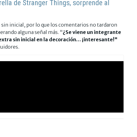
rella de Stranger Things, sorprende al
in inicial, por lo que los comentarios no tardaron
perando alguna señal más. "
¿Se viene un integrante
tra sin inicial en la decoración… ¡interesante!"
guidores.