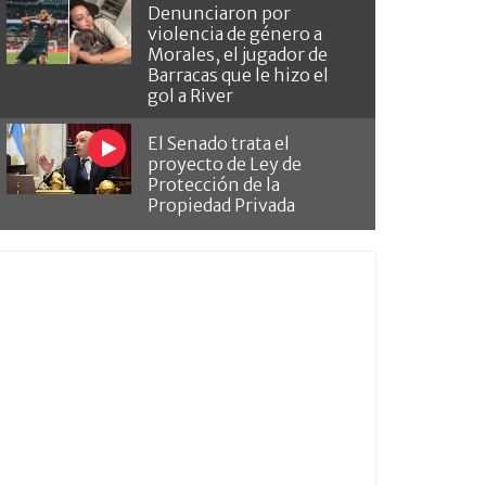
Denunciaron por
violencia de género a
Morales, el jugador de
Barracas que le hizo el
gol a River
El Senado trata el
proyecto de Ley de
Protección de la
Propiedad Privada