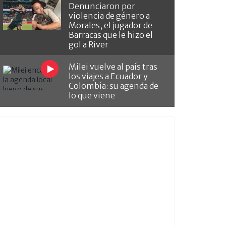
Denunciaron por
violencia de género a
Morales, el jugador de
Barracas que le hizo el
gol a River
Milei vuelve al país tras
los viajes a Ecuador y
Colombia: su agenda de
lo que viene