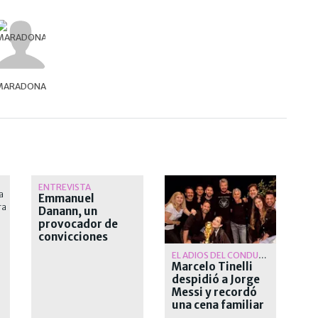
MARADONA
ENTREVISTA
Emmanuel
Danann, un
provocador de
convicciones
firmes
EL ADIOS DEL CONDUCTOR
Marcelo Tinelli
despidió a Jorge
Messi y recordó
una cena familiar
antes del Mundial