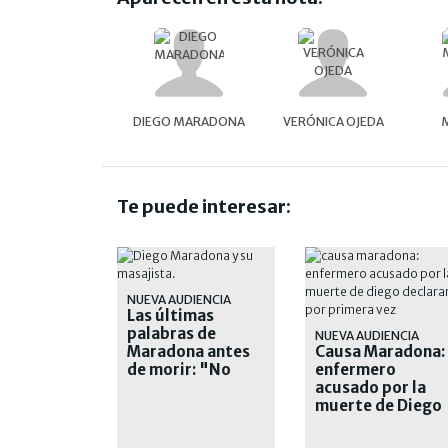
DIEGO MARADONA
VERÓNICA OJEDA
Te puede interesar:
NUEVA AUDIENCIA
Las últimas
palabras de
NUEVA AUDIENCIA
Maradona antes
Causa Maradona:
de morir: "No
enfermero
quiero nada, ya
acusado por la
está"
muerte de Diego
declarará por
primera vez