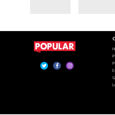
C
P
P
E
G
L