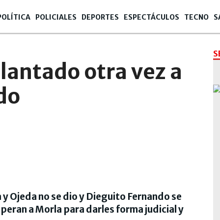
POLÍTICA
POLICIALES
DEPORTES
ESPECTÁCULOS
TECNO
S
S
lantado otra vez a
do
Foto: D
 y Ojeda no se dio y Dieguito Fernando se
ran a Morla para darles forma judicial y