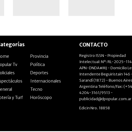
de Qatar
ategorías
CONTACTO
Registro ISSN - Propiedad
Home
Provincia
Intelectual: Nº: RL-2025-11
opular Tv
Política
APN-DNDA#MJ - Domicilio Le
oliciales
Deportes
Intendente Beguiristain 146 
Sarandí (1872) - Buenos Aires
spectáculos
Internacionales
Argentina Teléfono/Fax: (+54
eneral
Tecno
4204-3161/9513 -
otería y Turf
Horóscopo
publicidad@dpopular.com.ar
Edicin Nro. 18858