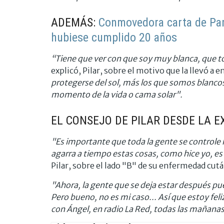
ADEMÁS:
Conmovedora carta de Pamp
hubiese cumplido 20 años
“Tiene que ver con que soy muy blanca, que t
explicó, Pilar, sobre el motivo que la llevó a e
protegerse del sol, más los que somos blanc
momento de la vida o cama solar".
EL CONSEJO DE PILAR DESDE LA E
"Es importante que toda la gente se controle l
agarra a tiempo estas cosas, como hice yo, es
Pilar, sobre el lado "B" de su enfermedad cut
"Ahora, la gente que se deja estar después pu
Pero bueno, no es mi caso... Así que estoy fel
con Ángel, en radio La Red, todas las mañanas