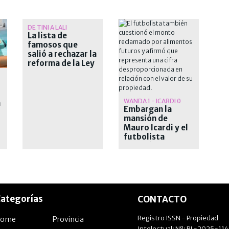
DE TINI A LALI
La lista de
famosos que
salió a rechazar la
reforma de la Ley
de Tierras
WANDA 1 - ICARDI 0
n
Embargan la
mansión de
Mauro Icardi y el
futbolista
apuntó contra la
Justicia y Wanda
Nara
ategorías
CONTACTO
Registro ISSN - Propiedad
Home
Provincia
Intelectual: Nº: RL-2025-11