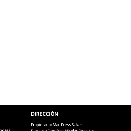
DIRECCIÓN
Propietario: Man Press S.A. -
499155-
Director: Francisco Nicolás Fascetto