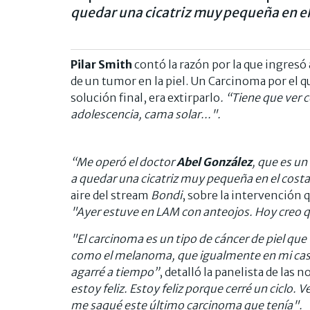
quedar una cicatriz muy pequeña en el 
Pilar Smith
contó la razón por la que ingresó 
de un tumor en la piel. Un Carcinoma por el q
solución final, era extirparlo
. “Tiene que ver
adolescencia, cama solar...".
“Me operó el doctor
Abel González
, que es u
a quedar una cicatriz muy pequeña en el costa
aire del stream
Bondi
, sobre la intervención q
"Ayer estuve en LAM con anteojos. Hoy creo qu
"El carcinoma es un tipo de cáncer de piel que t
como el melanoma, que igualmente en mi caso,
agarré a tiempo”
, detalló la panelista de las 
estoy feliz. Estoy feliz porque cerré un ciclo.
me saqué este último carcinoma que tenía".