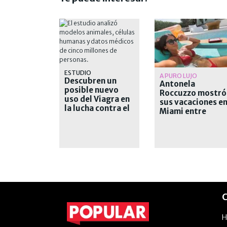
ESTUDIO
A PURO LUJO
Descubren un
Antonela
posible nuevo
Roccuzzo mostró
uso del Viagra en
sus vacaciones e
la lucha contra el
Miami entre
cáncer
yates, playa y
libros
C