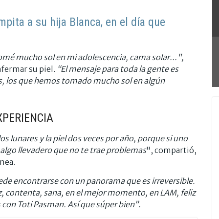
ita a su hija Blanca, en el día que
omé mucho sol en mi adolescencia, cama solar...",
nfermar su piel.
“El mensaje para toda la gente es
os, los que hemos tomado mucho sol en algún
XPERIENCIA
os lunares y la piel dos veces por año, porque si uno
 algo llevadero que no te trae problemas
", compartió,
ánea.
ede encontrarse con un panorama que es irreversible.
iz, contenta, sana, en el mejor momento, en LAM, feliz
 con Toti Pasman. Así que súper bien”.