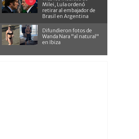
Milei, Lula ordenó
retirar al embajador de
Brasil en Argentina
Difundieron fotos de
Wanda Nara "al natural"
en Ibiza