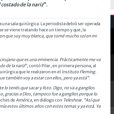
costado de la nariz
”.
a una sala quirúrgica. La periodista debió ser operada
ue se viene tratando hace un tiempo y que, la
 con que soy muy blanca, que tomé mucho sol en mi
n cirujano que es una eminencia. Prácticamente me va
do de la nariz
”, contó Pilar, en primera persona, al
uirúrgica que le realizaron en el
Instituto Fleming.
e también voy a estar con ellos, pero ya está”
.
e lo tenés que sacar y listo. Digo, no va a ganglios
 gracias a Dios, tampoco fue a ganglios porque lo
noches de
América,
en diálogo con
Teleshow. "Así que
 Venía estos últimos años con estos temas y ya está. Ya