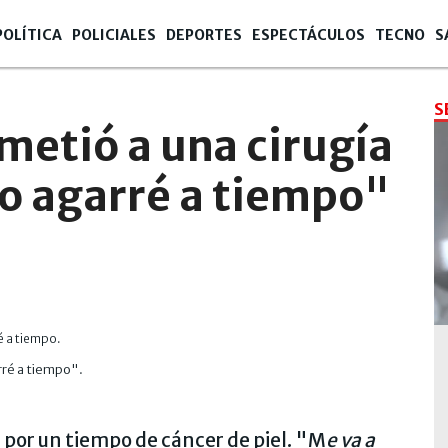
POLÍTICA
POLICIALES
DEPORTES
ESPECTÁCULOS
TECNO
S
S
ometió a una cirugía
Lo agarré a tiempo"
arré a tiempo".
 por un tiempo de cáncer de piel. "M
e va a