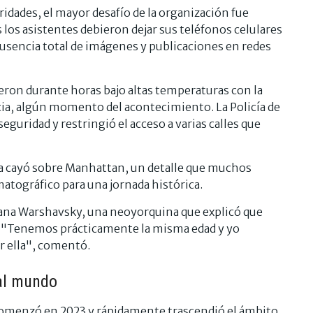
idades, el mayor desafío de la organización fue
los asistentes debieron dejar sus teléfonos celulares
a ausencia total de imágenes y publicaciones en redes
eron durante horas bajo altas temperaturas con la
ncia, algún momento del acontecimiento. La Policía de
guridad y restringió el acceso a varias calles que
ia cayó sobre Manhattan, un detalle que muchos
atográfico para una jornada histórica.
iana Warshavsky, una neoyorquina que explicó que
e. "Tenemos prácticamente la misma edad y yo
r ella", comentó.
 al mundo
e comenzó en 2023 y rápidamente trascendió el ámbito