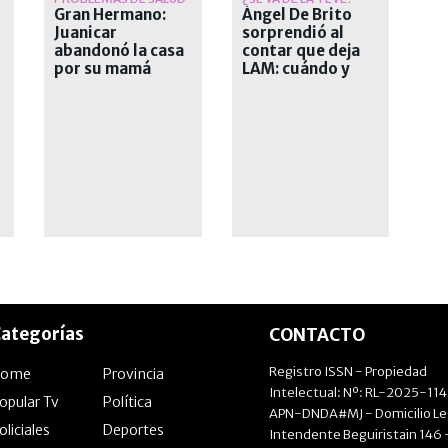
Gran Hermano:
Ángel De Brito
Juanicar
sorprendió al
abandonó la casa
contar que deja
por su mamá
LAM: cuándo y
por qué deja el
exitoso ciclo
ategorías
CONTACTO
Registro ISSN - Propiedad
Home
Provincia
Intelectual: Nº: RL-2025-11
opular Tv
Política
APN-DNDA#MJ - Domicilio Le
oliciales
Deportes
Intendente Beguiristain 146 