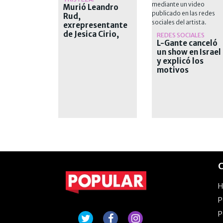
Murió Leandro
Rud,
exrepresentante
de Jesica Cirio,
REDES SOCIALES
Alejandra
L-Gante canceló
Maglietti y
un show en Israel
Pamela David
y explicó los
motivos
C
P
P