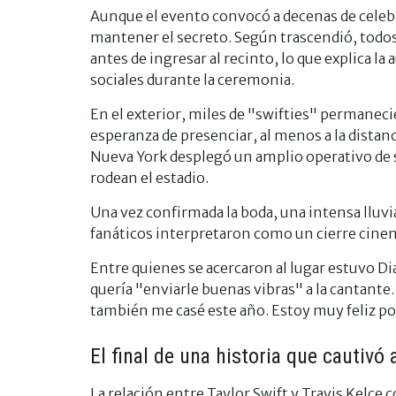
Aunque el evento convocó a decenas de celebr
mantener el secreto. Según trascendió, todos 
antes de ingresar al recinto, lo que explica l
sociales durante la ceremonia.
En el exterior, miles de "swifties" permaneci
esperanza de presenciar, al menos a la dista
Nueva York desplegó un amplio operativo de se
rodean el estadio.
Una vez confirmada la boda, una intensa lluv
fanáticos interpretaron como un cierre cinem
Entre quienes se acercaron al lugar estuvo D
quería "enviarle buenas vibras" a la cantant
también me casé este año. Estoy muy feliz po
El final de una historia que cautivó
La relación entre Taylor Swift y Travis Kelc