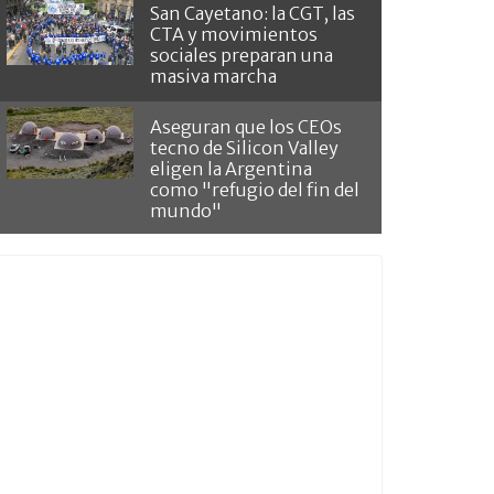
San Cayetano: la CGT, las
CTA y movimientos
sociales preparan una
masiva marcha
Aseguran que los CEOs
tecno de Silicon Valley
eligen la Argentina
como "refugio del fin del
mundo"