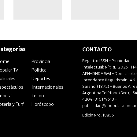
ategorías
CONTACTO
Registro ISSN - Propiedad
Home
Provincia
Intelectual: Nº: RL-2025-11
opular Tv
Política
APN-DNDA#MJ - Domicilio Le
oliciales
Deportes
Intendente Beguiristain 146 
Sarandí (1872) - Buenos Aires
spectáculos
Internacionales
Argentina Teléfono/Fax: (+54
eneral
Tecno
4204-3161/9513 -
otería y Turf
Horóscopo
publicidad@dpopular.com.ar
Edicin Nro. 18855