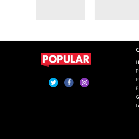
desvinculó a
Moyano
C
P
P
E
G
L