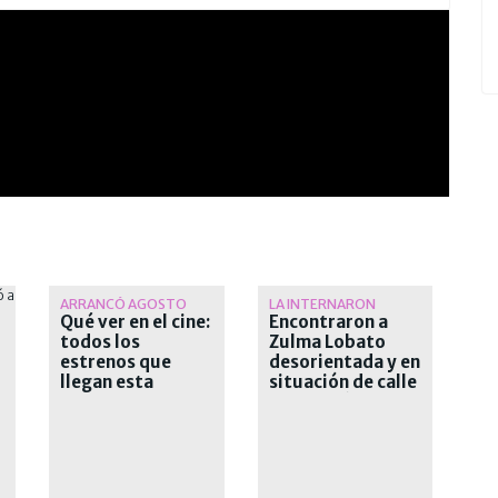
ARRANCÓ AGOSTO
LA INTERNARON
Qué ver en el cine:
Encontraron a
todos los
Zulma Lobato
estrenos que
desorientada y en
llegan esta
situación de calle
semana a las salas
en Paraná