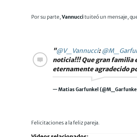
Por su parte,
Vannucci
tuiteó un mensaje, qu
"
@V_Vannucci
:
@M_Garfun
noticia!!! Que gran famili
eternamente agradecido por
— Matias Garfunkel (@M_Garfunke
Felicitaciones a la feliz pareja.
Videos relacionados: