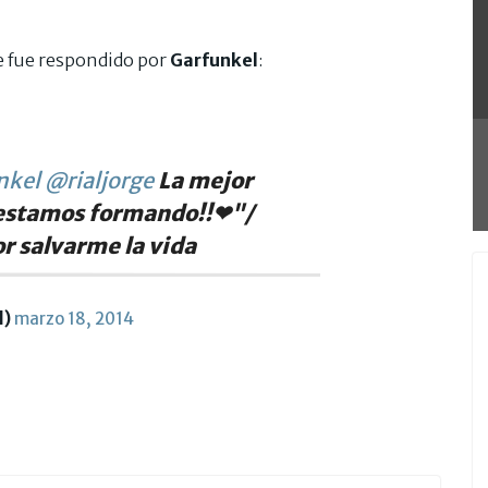
e fue respondido por
Garfunkel
:
kel
@rialjorge
La mejor
a estamos formando!!❤"/
 salvarme la vida
l)
marzo 18, 2014