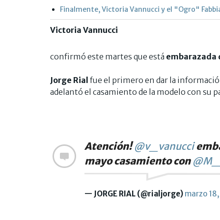
Finalmente, Victoria Vannucci y el "Ogro" Fabbi
Victoria Vannucci
confirmó este martes que está
embarazada d
Jorge Rial
fue el primero en dar la informació
adelantó el casamiento de la modelo con su pa
Atención!
@v_vanucci
emba
mayo casamiento con
@M_G
— JORGE RIAL (@rialjorge)
marzo 18,