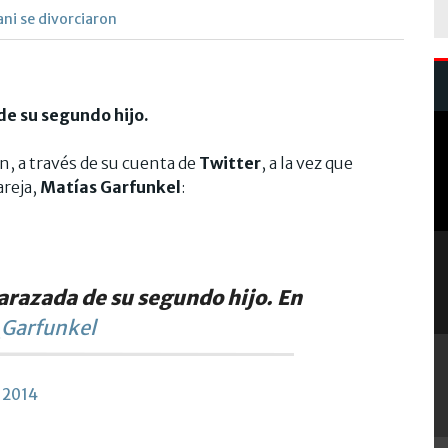
ani se divorciaron
e su segundo hijo.
n, a través de su cuenta de
Twitter
, a la vez que
reja,
Matías Garfunkel
:
razada de su segundo hijo. En
arfunkel
 2014