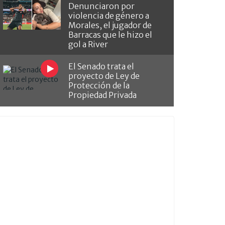
Denunciaron por
violencia de género a
Morales, el jugador de
Barracas que le hizo el
gol a River
El Senado trata el
proyecto de Ley de
Protección de la
Propiedad Privada