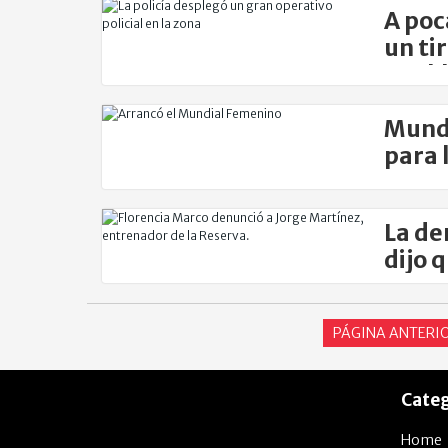
A poc
un ti
Auck
Mundi
para 
La de
dijo 
PÁGINA ANTERI
Categ
Home