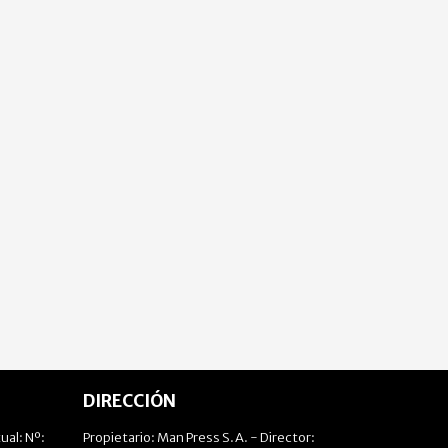
DIRECCIÓN
ual: Nº:
Propietario: Man Press S.A. - Director: