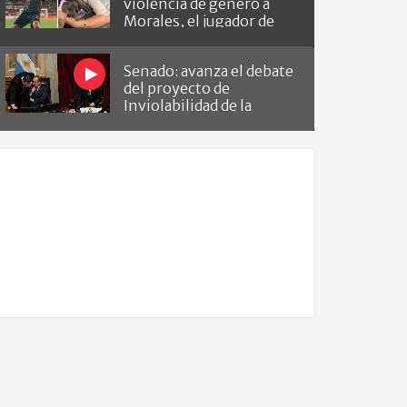
violencia de género a
Morales, el jugador de
Barracas que le hizo el
gol a River
Senado: avanza el debate
del proyecto de
Inviolabilidad de la
Propiedad Privada