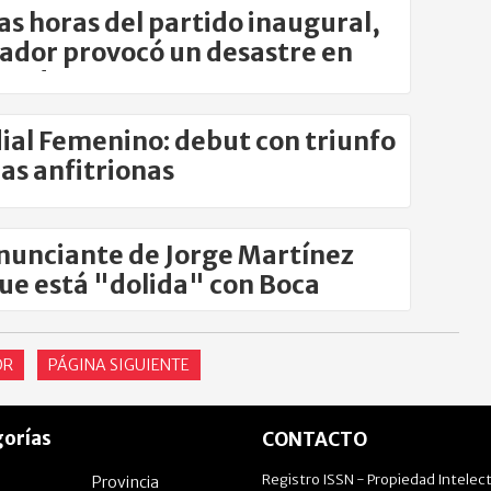
as horas del partido inaugural,
rador provocó un desastre en
land
al Femenino: debut con triunfo
las anfitrionas
nunciante de Jorge Martínez
que está "dolida" con Boca
OR
PÁGINA SIGUIENTE
orías
CONTACTO
Registro ISSN - Propiedad Intelect
Provincia