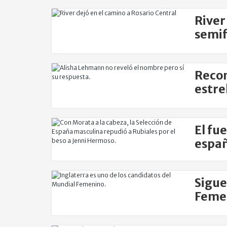
River
semif
Feme
Recon
estre
tener
El fu
españ
Sigue
Femen
Aust