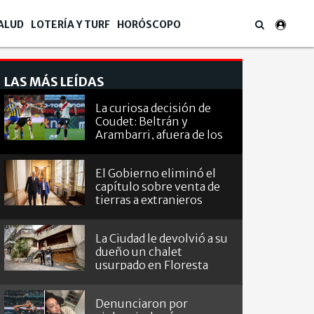
ALUD
LOTERÍA Y TURF
HORÓSCOPO
LAS MÁS LEÍDAS
La curiosa decisión de
Coudet: Beltrán y
Arambarri, afuera de los
octavos de
Sudamericana
El Gobierno eliminó el
capítulo sobre venta de
tierras a extranjeros
La Ciudad le devolvió a su
dueño un chalet
usurpado en Floresta
Denunciaron por