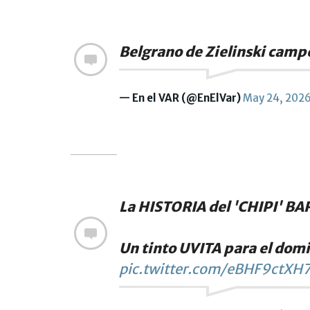
Belgrano de Zielinski cam
— En el VAR (@EnElVar)
May 24, 202
La HISTORIA del 'CHIPI' BA
Un tinto UVITA para el dom
pic.twitter.com/eBHF9ctXH