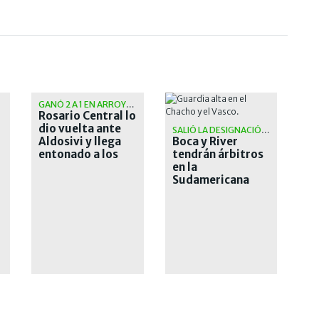
GANÓ 2 A 1 EN ARROYITO
Rosario Central lo
o
dio vuelta ante
SALIÓ LA DESIGNACIÓN OFICIAL
Aldosivi y llega
Boca y River
entonado a los
tendrán árbitros
octavos de la
en la
Libertadores
Sudamericana
que les traen
malos recuerdos