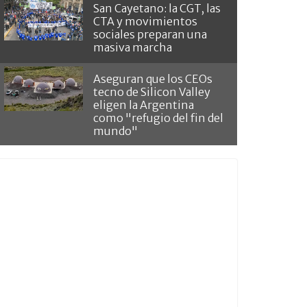
San Cayetano: la CGT, las
CTA y movimientos
sociales preparan una
masiva marcha
Aseguran que los CEOs
tecno de Silicon Valley
eligen la Argentina
como "refugio del fin del
mundo"