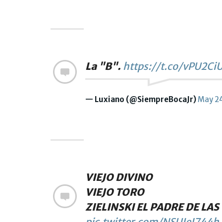
La "B".
https://t.co/vPU2Ci
— Luxiano (@SiempreBocaJr)
May 2
VIEJO DIVINO
VIEJO TORO
ZIELINSKI EL PADRE DE LAS
pic.twitter.com/NSUJeI744h