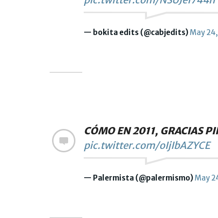
— bokita edits (@cabjedits)
May 24,
CÓMO EN 2011, GRACIAS P
pic.twitter.com/oIjIbAZYCE
— Palermista (@palermismo)
May 2