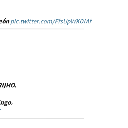
peón
pic.twitter.com/FfsUpWK0Mf
6
RIJHO.
ingo.
7