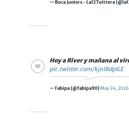
— Boca Juniors - La12Tuittera (@la
Hoy a River y mañana al vir
pic.twitter.com/kjnIBdpILE
— Fabipa (@fabipa90)
May 24, 2026