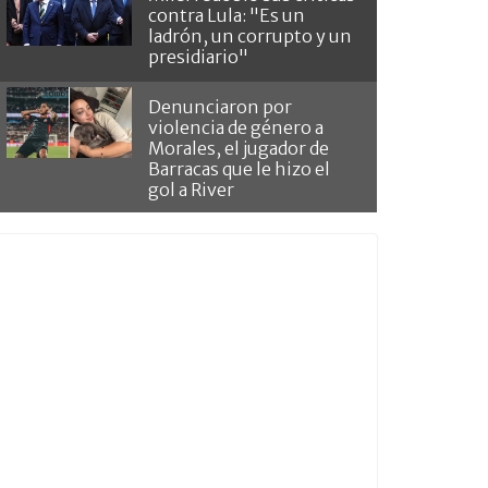
contra Lula: "Es un
ladrón, un corrupto y un
presidiario"
Denunciaron por
violencia de género a
Morales, el jugador de
Barracas que le hizo el
gol a River