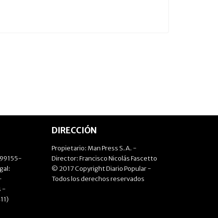
DIRECCIÓN
Propietario: Man Press S.A. -
499155-
Director: Francisco Nicolás Fascetto
gal:
© 2017 Copyright Diario Popular -
-
Todos los derechos reservados
 -
11)