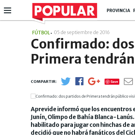
PROVINCIA
05 de septiembre de 2016
- 17:09
FÚTBOL
Confirmado: dos
Primera tendrán 
Save
Aprevide informó que los encuentros 
Junín, Olimpo de Bahía Blanca-Lanús.
habilitado para jugar con hinchas de 
decidió que no habrá fanáticos del Cic