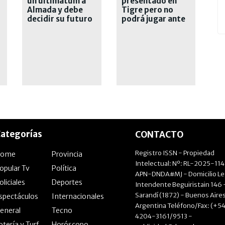
un ultimátum a
presentado en
Almada y debe
Tigre pero no
decidir su futuro
podrá jugar ante
River por una
particular
cláusula
ategorías
CONTACTO
Registro ISSN - Propiedad
Home
Provincia
Intelectual: Nº: RL-2025-11
opular Tv
Política
APN-DNDA#MJ - Domicilio Le
oliciales
Deportes
Intendente Beguiristain 146 
Sarandí (1872) - Buenos Aires
spectáculos
Internacionales
Argentina Teléfono/Fax: (+54
eneral
Tecno
4204-3161/9513 -
otería y Turf
Horóscopo