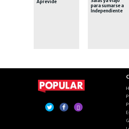
Salas ya viajó
Aprevide
para sumarse a
Independiente
Rivadavia
C
P
P
E
G
L