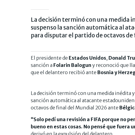
La decisión terminó con una medida in
suspenso la sanción automática al at
para disputar el partido de octavos de
El presidente de
Estados Unidos
,
Donald Tr
sanción a
Folarin Balogun
y reconoció que ll
que el delantero recibió ante
Bosnia y Herze
La decisión terminó con una medida inédita y
sanción automática al atacante estadounidense
octavos de final del Mundial 2026 ante
Bélgic
“Solo pedí una revisión a FIFA porque no pen
bueno en estas cosas. No pensé que fuera u
derivó en la expulsión del delantero.