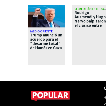
SE MEDIRÁN ESTE 
Rodrigo
Auzmendi y Hugo
Nervo palpitaron
el clásico entre
San Lorenzo y
MEDIO ORIENTE
Huracán
Trump anunció un
acuerdo para el
"desarme total"
de Hamás en Gaza
C
P