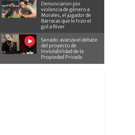
Denunciaron por
violencia de género a
Morales, el jugador de
Barracas que le hizo el
gol a River
Senado: avanza el debate
del proyecto de
Inviolabilidad de la
Propiedad Privada