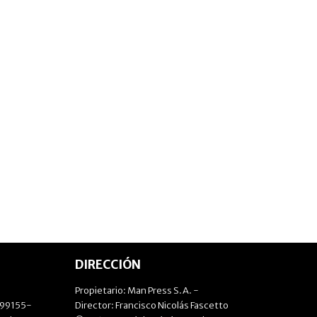
DIRECCIÓN
Propietario: Man Press S.A. -
499155-
Director: Francisco Nicolás Fascetto