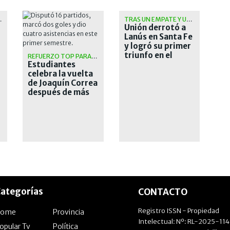
DOMINGO
TRAS UN EMPATE Y UNA CAÍDA
Unión derrotó a
Lanús en Santa Fe
y logró su primer
triunfo en el
REFUERZO TOP PARA EL PINCHA
Estudiantes
Torneo Clausura
celebra la vuelta
de Joaquín Correa
después de más
de una década
ategorías
CONTACTO
Registro ISSN - Propiedad
Home
Provincia
Intelectual: Nº: RL-2025-11
opular Tv
Política