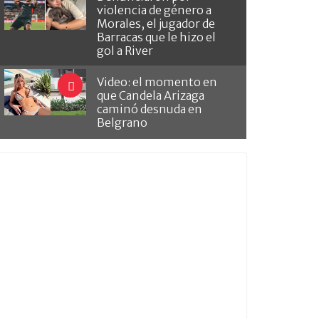
violencia de género a
Morales, el jugador de
Barracas que le hizo el
gol a River
Video: el momento en
que Candela Arizaga
caminó desnuda en
Belgrano