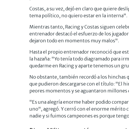
Costas, a su vez, dejó en claro que quiere desl
tema político, no quiero estar en la interna".
Mientras tanto, Racing y Costas siguen celeb
entrenador destacó el esfuerzo de los jugad
dejaron todo en momentos muy malos".
Hasta el propio entrenador reconoció que est
la hazaña: "Yo tenía todo diagramado para irm
quedarme en Racing y aparte tenemos un g
No obstante, también recordó a los hinchas 
que pudieron descargarse con el título: "El 
peores momentos y se aguantaron millones d
"Es una alegría enorme haber podido comparti
uno", agregó. Y cerró con el enorme mérito co
nadie y si fuimos campeones es porque tengo