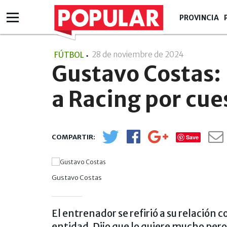
PROVINCIA
28 de noviembre de 2024
- 17:11
FÚTBOL
Gustavo Costas: 
a Racing por cue
Save
Gustavo Costas
El entrenador se refirió a su relación 
entidad. Dijo que lo quiere mucho pero 