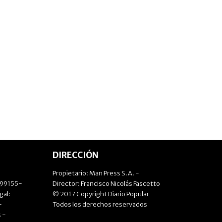
DIRECCIÓN
Propietario: Man Press S.A. -
499155-
Director: Francisco Nicolás Fascetto
gal:
© 2017 Copyright Diario Popular -
-
Todos los derechos reservados
 -