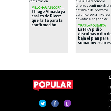
MILLONARIA INCORPORACIÓN
Thiago Almada ya
casi es de River:
qué falta para la
confirmación
TRAS LA POLÉMICA
La FIFA pidió
disculpas y dio d
baja el plan para
sumar inversores
privados a los
Mundiales
C
P
P
E