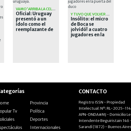
VAMO'ARRIBA LA CELESTE
Oficial: Uruguay
Y TUVO QUE VOLVER A BUSCARLOS
presentó a un
Insólito: el micro
ídolo como el
de Boca se
reemplazante de
¡olvidó! a cuatro
Bielsa
jugadores en la
e
puerta del Ducó
ategorías
CONTACTO
Registro ISSN - Propiedad
Home
Provincia
Intelectual: Nº: RL-2025-11
opular Tv
Política
APN-DNDA#MJ - Domicilio Le
oliciales
Deportes
Intendente Beguiristain 146 
Sarandí (1872) - Buenos Aires
spectáculos
Internacionales