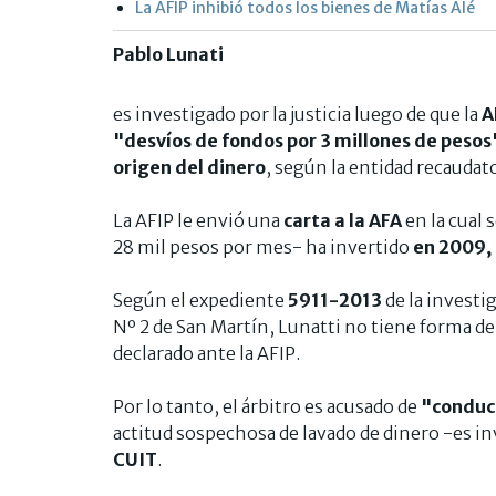
La AFIP inhibió todos los bienes de Matías Alé
Pablo Lunati
es investigado por la justicia luego de que la
A
"desvíos de fondos por 3 millones de pesos
origen del dinero
, según la entidad recaudato
La AFIP le envió una
carta a la AFA
en la cual
28 mil pesos por mes- ha invertido
en 2009, 
Según el expediente
5911-2013
de la investi
Nº 2 de San Martín, Lunatti no tiene forma de 
declarado ante la AFIP.
Por lo tanto, el árbitro es acusado de
"conduct
actitud sospechosa de lavado de dinero -es i
CUIT
.