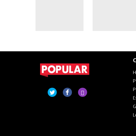
dónde se jugará
C
P
P
E
G
L