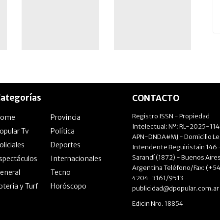
delantera con
Enner Valencia
ategorías
CONTACTO
Registro ISSN - Propiedad
Home
Provincia
Intelectual: Nº: RL-2025-11
opular Tv
Política
APN-DNDA#MJ - Domicilio Le
oliciales
Deportes
Intendente Beguiristain 146 
Sarandí (1872) - Buenos Aires
spectáculos
Internacionales
Argentina Teléfono/Fax: (+54
eneral
Tecno
4204-3161/9513 -
otería y Turf
Horóscopo
publicidad@dpopular.com.ar
Edicin Nro. 18854