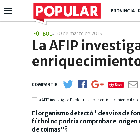
PROVINCIA
20 de marzo de 2013
- 08:03
FÚTBOL
La AFIP investiga
enriquecimiento 
Save
El organismo detectó "desvíos de fond
fútbol no podría comprobar el origen
de coimas"?