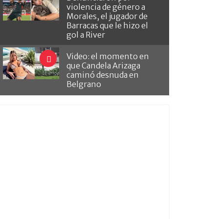
violencia de género a
Morales, el jugador de
Barracas que le hizo el
gol a River
Video: el momento en
que Candela Arizaga
caminó desnuda en
Belgrano