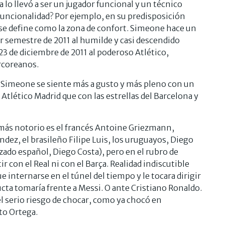
a lo llevó a ser un jugador funcional y un técnico
funcionalidad? Por ejemplo, en su predisposición
y se define como la zona de confort. Simeone hace un
mer semestre de 2011 al humilde y casi descendido
23 de diciembre de 2011 al poderoso Atlético,
urcoreanos.
, Simeone se siente más a gusto y más pleno con un
 Atlético Madrid que con las estrellas del Barcelona y
el más notorio es el francés Antoine Griezmann,
z, el brasileño Filipe Luis, los uruguayos, Diego
zado español, Diego Costa), pero en el rubro de
 con el Real ni con el Barça. Realidad indiscutible
e internarse en el túnel del tiempo y le tocara dirigir
ucta tomaría frente a Messi. O ante Cristiano Ronaldo.
l serio riesgo de chocar, como ya chocó en
to Ortega.