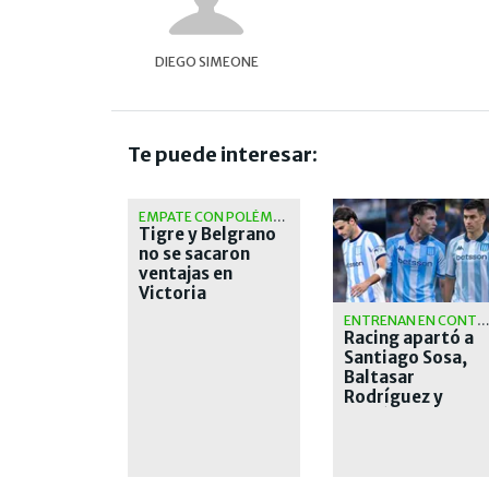
DIEGO SIMEONE
Te puede interesar:
EMPATE CON POLÉMICA
Tigre y Belgrano
no se sacaron
ventajas en
Victoria
ENTRENAN EN CONTRATURN
Racing apartó a
Santiago Sosa,
Baltasar
Rodríguez y
García Basso
hasta definir sus
salidas