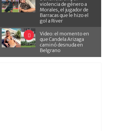
violencia de género a
Morales, el jugador de
Barracas que le hizo el
gol a River
Video: el momento en
que Candela Arizaga
caminó desnuda en
Belgrano