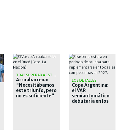
TRAS SUPERAR A ESTUDIANTES
Arruabarrena:
LOS DETALLES
"Necesitábamos
Copa Argentina:
O
este triunfo, pero
el VAR
no es suficiente"
semiautomático
debutaría en los
octavos de final