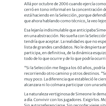
Allá por octubre de 2006 cuando ejercía como
cerró en tono informal en la concentración d
está haciendo en la Selección, porque defend
que ahora hablando como técnico, la veo lejos
Esa lejanía indisimulable que anticipaba Sime
en una abstracción. No sueña con la Selección
tendría que aceptar. La realidad es que no esp
lista de grandes candidatos. No le despierta a
participa, en definitiva, de la dinámica esqui
todo de lo que ocurre y de lo que podría ocurri
“Si la Selección me llega a los 60 años, podría 
recorriendo otro camino y otros destinos. “S
muy poco. La diferencia que estableció le cierr
alcanzara ni lo colmara participar con una se
La naturaleza vertiginosa de Simeone le demand
a día. Convivir con los jugadores. Exigirlos. 
Sin autorreferenciarse. Sin recordar viejas sit