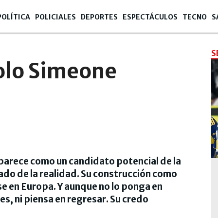
POLÍTICA
POLICIALES
DEPORTES
ESPECTÁCULOS
TECNO
S
S
holo Simeone
parece como un candidato potencial de la
ado de la realidad. Su construcción como
e en Europa. Y aunque no lo ponga en
es, ni piensa en regresar. Su credo