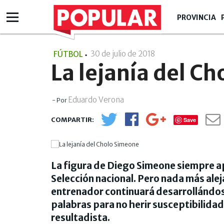
PROVINCIA
30 de julio de 2018
- 13:07
FÚTBOL
La lejanía del C
Eduardo Verona
- Por
Save
La figura de Diego Simeone siempre a
Selección nacional. Pero nada más alej
entrenador continuará desarrollándos
palabras para no herir susceptibilidad
resultadista.