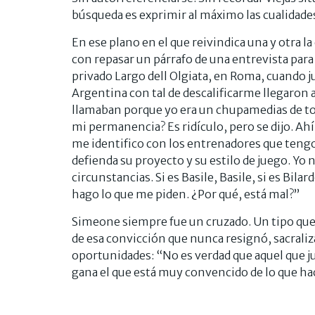
búsqueda es exprimir al máximo las cualidades
En ese plano en el que reivindica una y otra l
con repasar un párrafo de una entrevista para 
privado Largo dell Olgiata, en Roma, cuando j
Argentina con tal de descalificarme llegaron a
llamaban porque yo era un chupamedias de tod
mi permanencia? Es ridículo, pero se dijo. Ahí s
me identifico con los entrenadores que tengo
defienda su proyecto y su estilo de juego. Yo n
circunstancias. Si es Basile, Basile, si es Bilar
hago lo que me piden. ¿Por qué, está mal?”
Simeone siempre fue un cruzado. Un tipo que
de esa convicción que nunca resignó, sacrali
oportunidades: “No es verdad que aquel que ju
gana el que está muy convencido de lo que hac