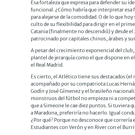
Esa fortaleza que expresa para defender su ide
funcional. ¿Cómo habría que interpretar esa 
para alejarse de la comodidad. O de lo que ho
culto de su flexibilidad para dirigir en el pri
Catania (finalmente no descendió) y desde el 
patrocinado por capitales chinos, árabes y s
A pesar del crecimiento exponencial del club
plantel de jerarquía como el que dispone en el
el Real Madrid.
Es cierto, el Atlético tiene sus destacados (
acompañado por su compatriota Lucas Hernánde
Godín y José Gímenez y el brasileño nacionali
monstruos del fútbol no empieza ni a competir
que a Simeone le cae diez puntos. Si tuviera qu
a Maradona, preferiría no hacerlo. Igual cond
¿Por qué? Porque no desconoce que correría e
Estudiantes con Verón y en River con el Burri