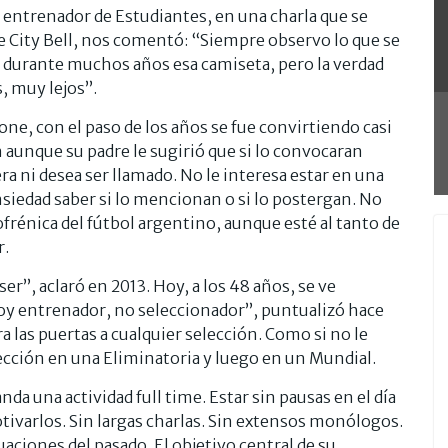
 entrenador de Estudiantes, en una charla que se
e City Bell, nos comentó: “Siempre observo lo que se
í durante muchos años esa camiseta, pero la verdad
, muy lejos”.
one, con el paso de los años se fue convirtiendo casi
 aunque su padre le sugirió que si lo convocaran
era ni desea ser llamado. No le interesa estar en una
nsiedad saber si lo mencionan o si lo postergan. No
zofrénica del fútbol argentino, aunque esté al tanto de
r.
ser”, aclaró en 2013. Hoy, a los 48 años, se ve
oy entrenador, no seleccionador”, puntualizó hace
a las puertas a cualquier selección. Como si no le
lección en una Eliminatoria y luego en un Mundial.
a una actividad full time. Estar sin pausas en el día
Motivarlos. Sin largas charlas. Sin extensos monólogos.
uaciones del pasado. El objetivo central de su