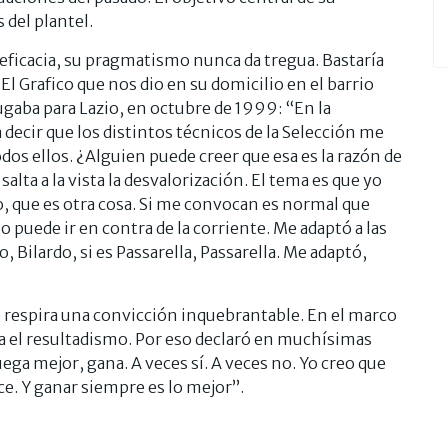
 del plantel.
a eficacia, su pragmatismo nunca da tregua. Bastaría
El Grafico que nos dio en su domicilio en el barrio
ugaba para Lazio, en octubre de 1999: “En la
 decir que los distintos técnicos de la Selección me
os ellos. ¿Alguien puede creer que esa es la razón de
alta a la vista la desvalorización. El tema es que yo
, que es otra cosa. Si me convocan es normal que
o puede ir en contra de la corriente. Me adaptó a las
do, Bilardo, si es Passarella, Passarella. Me adaptó,
 respira una convicción inquebrantable. En el marco
za el resultadismo. Por eso declaró en muchísimas
ega mejor, gana. A veces sí. A veces no. Yo creo que
e. Y ganar siempre es lo mejor”.