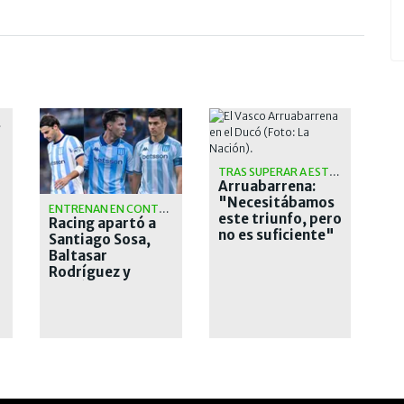
ICA
TRAS SUPERAR A ESTUDIANTES
Arruabarrena:
"Necesitábamos
ENTRENAN EN CONTRATURNO
este triunfo, pero
Racing apartó a
no es suficiente"
Santiago Sosa,
Baltasar
Rodríguez y
García Basso
hasta definir sus
salidas