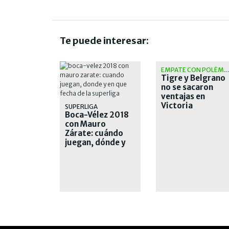
Te puede interesar:
EMPATE CON POLÉM
Tigre y Belgrano
no se sacaron
ventajas en
Victoria
SUPERLIGA
Boca-Vélez 2018
con Mauro
Zárate: cuándo
juegan, dónde y
en qué fecha de la
Superliga