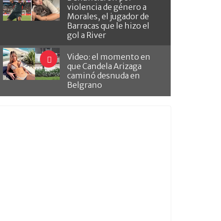
violencia de género a
Morales, el jugador de
Barracas que le hizo el
gol a River
Video: el momento en
que Candela Arizaga
caminó desnuda en
Belgrano