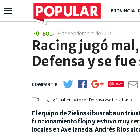
PROVINCIA
18 de septiembre de 2016
- 07:09
FÚTBOL
Racing jugó mal
Defensa y se fue
Save
El equipo de Zielinski buscaba un triu
funcionamiento flojo y estuvo muy cerc
locales en Avellaneda. Andrés Ríos alc