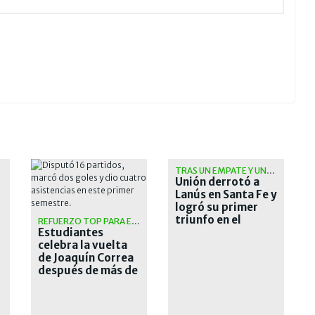
TRAS UN EMPATE Y UNA CAÍDA
Unión derrotó a
Lanús en Santa Fe y
logró su primer
triunfo en el
REFUERZO TOP PARA EL PINCHA
Estudiantes
Torneo Clausura
celebra la vuelta
de Joaquín Correa
después de más de
una década