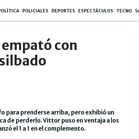
POLÍTICA
POLICIALES
DEPORTES
ESPECTÁCULOS
TECNO
S
, empató con
 silbado
nfo para prenderse arriba, pero exhibió un
a de perderlo. Vittor puso en ventaja a los
anzó el 1 a 1 en el complemento.