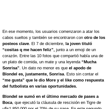
En ese momento, los usuarios comenzaron a atar los
cabos sueltos y también se encontraron con
otro de los
posteos clave
. El 7 de diciembre,
la joven tituló
“cositas q me hacen feliz”,
junto a un emoji de un
corazón. Entre las 10 fotos que compartió había una de
un plato de comida, un mate y una leyenda
“Mucha
Sonrisa”
. Un dato no menor es que
el apodo de
Blondel es, justamente,
Sonrisa
. Esto sin contar el
“me gusta” que le dio More y el like como respuesta
del futbolista en varias oportunidades.
Blondel se sumó en el último mercado de pases a
Boca
, que ejecutó la cláusula de rescisión en Tigre de
u$s1.850.000 por el 70% de su pase. En este segundo