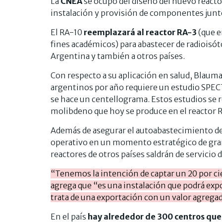
La
CNEA
se ocupó del diseño del nuevo react
instalación y provisión de componentes junt
El RA-10
reemplazará al reactor RA-3
(que 
fines académicos) para abastecer de radioisót
Argentina y también a otros países.
Con respecto a su aplicación en salud, Blauma
argentinos por año requiere un estudio SP
se hace un centellograma. Estos estudios se 
molibdeno que hoy se produce en el reactor 
Además de asegurar el autoabastecimiento de 
operativo en un momento estratégico de gra
reactores de otros países saldrán de servicio de
“Tenemos la intención de captar un 20 por c
agrega que “es una instalación que podrá expo
trata de una exportación con un valor agregad
En el país
hay alrededor de 300 centros que 