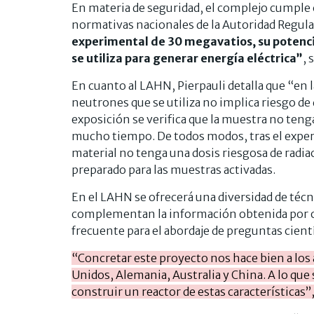
En materia de seguridad, el complejo cumple 
normativas nacionales de la Autoridad Regul
experimental de 30 megavatios, su potencia
se utiliza para generar energía eléctrica”
, 
En cuanto al LAHN, Pierpauli detalla que “en la
neutrones que se utiliza no implica riesgo de 
exposición se verifica que la muestra no te
mucho tiempo. De todos modos, tras el experi
material no tenga una dosis riesgosa de radiac
preparado para las muestras activadas.
En el LAHN se ofrecerá una diversidad de téc
complementan la información obtenida por ot
frecuente para el abordaje de preguntas cientí
“Concretar este proyecto nos hace bien a los 
Unidos, Alemania, Australia y China. A lo que
construir un reactor de estas características