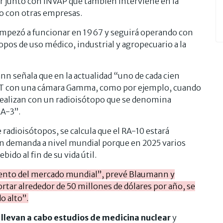
or junto con INVAP que también interviene en la
o con otras empresas.
empezó a funcionar en 1967 y seguirá operando con
opos de uso médico, industrial y agropecuario a la
nn señala que en la actualidad “uno de cada cien
ECT con una cámara Gamma, como por ejemplo, cuando
realizan con un radioisótopo que se denomina
RA-3”.
radioisótopos, se calcula que el RA-10 estará
n demanda a nivel mundial porque en 2025 varios
bido al fin de su vida útil.
iento del mercado mundial”, prevé Blaumann y
rtar alrededor de 50 millones de dólares por año, se
o alto”.
llevan a cabo estudios de medicina nuclear
y