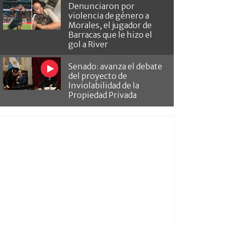
Denunciaron por
violencia de género a
Morales, el jugador de
Barracas que le hizo el
gol a River
Senado: avanza el debate
del proyecto de
Inviolabilidad de la
Propiedad Privada