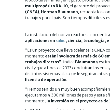
A poco de terminar, en agosto próximo, la obr
multipropósito RA-10
, el gerente del proyec
(CNEA)
,
Herman Blaumann,
recuerda los co
trabajo y por el país. Son tiempos difíciles y e
La instalación del nuevo reactor se encuentra
aplicaciones en
salud
, ciencia, tecnología, e
“Es un proyecto que lleva adelante la CNEA co
momento
están involucradas más de 60 em
trabajos directos”
, indica
Blaumann
y estim
civil y que a fines de 2023 concluirán los ens
distintos sistemas a las que le seguirán otra
licencia de operación.
“Hemos tenido un muy buen acompañamiento
ejecutamos 4.300 millones de pesos y este añ
momento,
la inversión en el proyecto es de