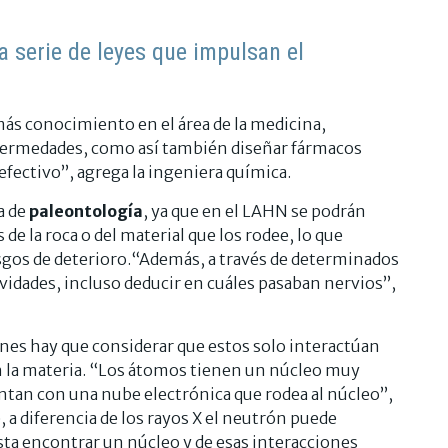
a serie de leyes que impulsan el
s conocimiento en el área de la medicina,
ermedades, como así también diseñar fármacos
efectivo”, agrega la ingeniera química.
a de
paleontología
, ya que en el LAHN se podrán
 de la roca o del material que los rodee, lo que
esgos de deterioro.“Además, a través de determinados
vidades, incluso deducir en cuáles pasaban nervios”,
es hay que considerar que estos solo interactúan
 la materia. “Los átomos tienen un núcleo muy
tan con una nube electrónica que rodea al núcleo”,
, a diferencia de los rayos X el neutrón puede
sta encontrar un núcleo y de esas interacciones