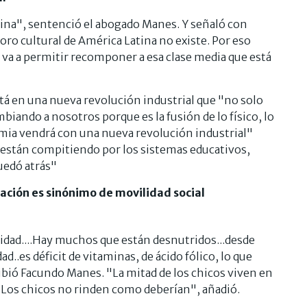
tina", sentenció el abogado Manes. Y señaló con
foro cultural de América Latina no existe. Por eso
 va a permitir recomponer a esa clase media que está
tá en una nueva revolución industrial que "no solo
iando a nosotros porque es la fusión de lo físico, lo
emia vendrá con una nueva revolución industrial"
a están compitiendo por los sistemas educativos,
quedó atrás"
cación es sinónimo de movilidad social
idad....Hay muchos que están desnutridos...desde
d..es déficit de vitaminas, de ácido fólico, lo que
ibió Facundo Manes. "La mitad de los chicos viven en
 "Los chicos no rinden como deberían", añadió.