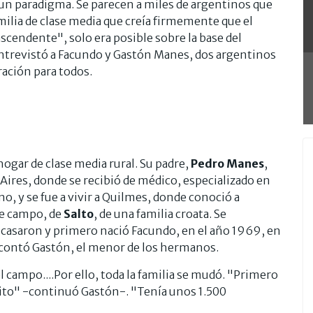
 un paradigma. Se parecen a miles de argentinos que
milia de clase media que creía firmemente que el
ascendente", solo era posible sobre la base del
ntrevistó a Facundo y Gastón Manes, dos argentinos
ración para todos.
ogar de clase media rural. Su padre,
Pedro Manes
,
Aires, donde se recibió de médico, especializado en
ano, y se fue a vivir a Quilmes, donde conoció a
de campo, de
Salto
, de una familia croata. Se
 casaron y primero nació Facundo, en el año 1969, en
 contó Gastón, el menor de los hermanos.
l campo....Por ello, toda la familia se mudó. "Primero
ito" -continuó Gastón-. "Tenía unos 1.500