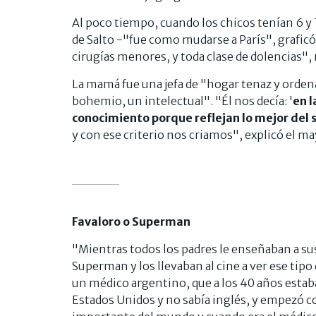
Al poco tiempo, cuando los chicos tenían 6 y 7 
de Salto -"fue como mudarse a París", graficó
cirugías menores, y toda clase de dolencias",
La mamá fue una jefa de "hogar tenaz y orden
bohemio, un intelectual". "Él nos decía: '
en l
conocimiento porque reflejan lo mejor del s
y con ese criterio nos criamos", explicó el m
Favaloro o Superman
"Mientras todos los padres le enseñaban a su
Superman y los llevaban al cine a ver ese tipo
un médico argentino, que a los 40 años estaba
Estados Unidos y no sabía inglés, y empezó co