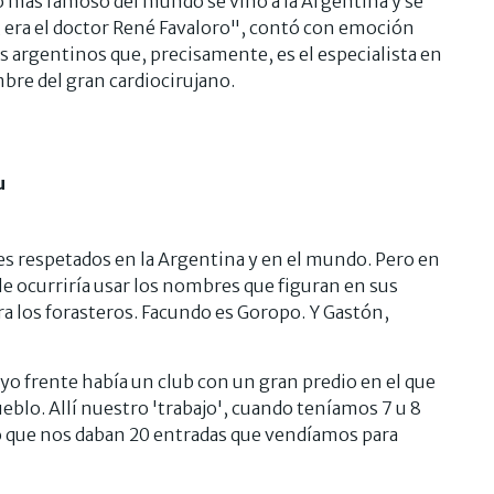
 más famoso del mundo se vino a la Argentina y se
era el doctor René Favaloro", contó con emoción
s argentinos que, precisamente, es el especialista en
bre del gran cardiocirujano.
u
s respetados en la Argentina y en el mundo. Pero en
le ocurriría usar los nombres que figuran en sus
ra los forasteros. Facundo es Goropo. Y Gastón,
yo frente había un club con un gran predio en el que
ueblo. Allí nuestro 'trabajo', cuando teníamos 7 u 8
 lo que nos daban 20 entradas que vendíamos para