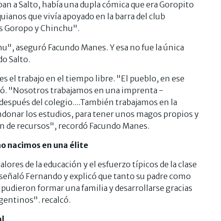
iban a Salto, había una dupla cómica que era Goropito
quianos que vivía apoyado en la barra del club
 Goropo y Chinchu".
", aseguró Facundo Manes. Y esa no fue la única
o Salto.
s el trabajo en el tiempo libre. "El pueblo, en ese
licó. "Nosotros trabajamos en una imprenta -
después del colegio....También trabajamos en la
donar los estudios, para tener unos magos propios y
n de recursos", recordó Facundo Manes.
o nacimos en una élite
lores de la educación y el esfuerzo típicos de la clase
 señaló Fernando y explicó que tanto su padre como
pudieron formar una familia y desarrollarse gracias
rgentinos". recalcó.
al