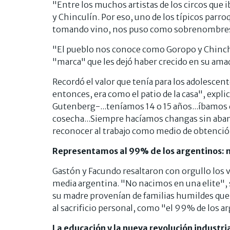
"Entre los muchos artistas de los circos que 
y Chinculín. Por eso, uno de los típicos parro
tomando vino, nos puso como sobrenombres
"El pueblo nos conoce como Goropo y Chinchu
"marca" que les dejó haber crecido en su amad
Recordó el valor que tenía para los adolescente
entonces, era como el patio de la casa", exp
Gutenberg-...teníamos 14 o 15 años...íbamos 
cosecha...Siempre hacíamos changas sin aban
reconocer al trabajo como medio de obtenció
Representamos al 99% de los argentinos: n
Gastón y Facundo resaltaron con orgullo los va
media argentina. "No nacimos en una elite",
su madre provenían de familias humildes que 
al sacrificio personal, como "el 99% de los a
La educación y la nueva revolución industri