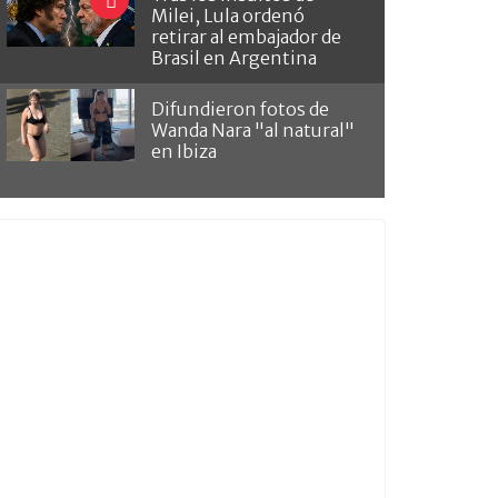
Milei, Lula ordenó
retirar al embajador de
Brasil en Argentina
Difundieron fotos de
Wanda Nara "al natural"
en Ibiza