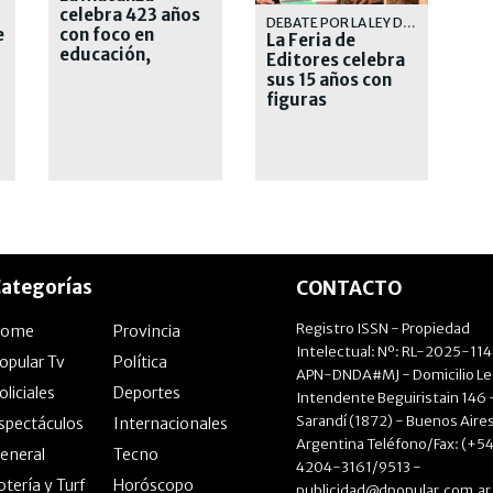
celebra 423 años
DEBATE POR LA LEY DEL LIBRO
e
con foco en
La Feria de
educación,
Editores celebra
producción e
sus 15 años con
innovación
figuras
internacionales
ategorías
CONTACTO
Registro ISSN - Propiedad
Home
Provincia
Intelectual: Nº: RL-2025-11
opular Tv
Política
APN-DNDA#MJ - Domicilio Le
oliciales
Deportes
Intendente Beguiristain 146 
Sarandí (1872) - Buenos Aires
spectáculos
Internacionales
Argentina Teléfono/Fax: (+54
eneral
Tecno
4204-3161/9513 -
otería y Turf
Horóscopo
publicidad@dpopular.com.ar