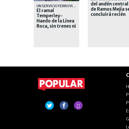
del andén central
UN SERVICIO FERROVIARIO QUE CADA DIA SE DEGRADA MAS
de Ramos Mejía s
El ramal
concluirá recién
Temperley-
el próximo año
Haedo de la Línea
Roca, sin trenes ni
explicaciones
C
P
P
E
G
L