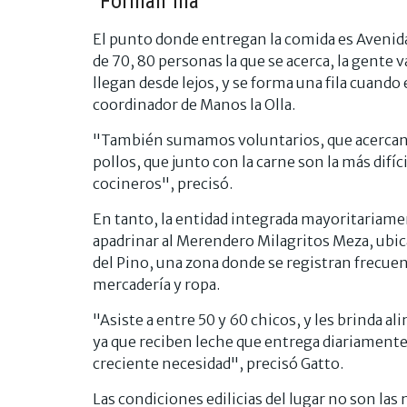
"Forman fila"
El punto donde entregan la comida es Avenida d
de 70, 80 personas la que se acerca, la gente 
llegan desde lejos, y se forma una fila cuando
coordinador de Manos la Olla.
"También sumamos voluntarios, que acercan m
pollos, que junto con la carne son la más dif
cocineros", precisó.
En tanto, la entidad integrada mayoritariam
apadrinar al Merendero Milagritos Meza, ubicad
del Pino, una zona donde se registran frecu
mercadería y ropa.
"Asiste a entre 50 y 60 chicos, y les brinda a
ya que reciben leche que entrega diariamente
creciente necesidad", precisó Gatto.
Las condiciones edilicias del lugar no son las 