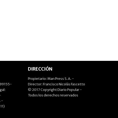
DIRECCIÓN
Propietario: Man Press S.A. -
499155-
Director: Francisco Nicolás Fascetto
gal:
© 2017 Copyright Diario Popular -
-
Todos los derechos reservados
 -
11)