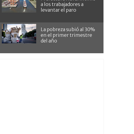
a los trabajadores a
levantar el paro
La pobreza subió al 30%
en el primer trimestre
del año