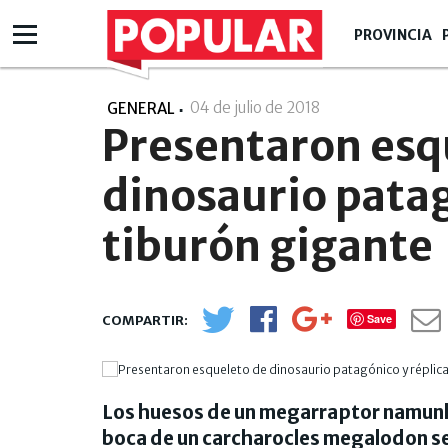
PROVINCIA
04 de julio de 2018
- 00:07
GENERAL
Presentaron esq
dinosaurio patag
tiburón gigante
Save
Los huesos de un megarraptor namunhua
boca de un carcharocles megalodon se