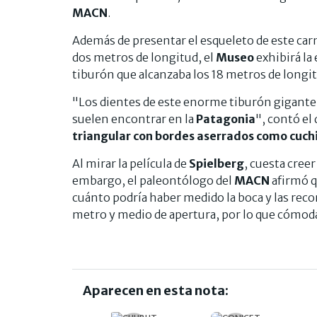
MACN
.
Además de presentar el esqueleto de este ca
dos metros de longitud, el
Museo
exhibirá la
tiburón que alcanzaba los 18 metros de longi
"Los dientes de este enorme tiburón gigante q
suelen encontrar en la
Patagonia
", contó el
triangular con bordes aserrados como cuchi
Al mirar la película de
Spielberg
, cuesta cree
embargo, el paleontólogo del
MACN
afirmó q
cuánto podría haber medido la boca y las rec
metro y medio de apertura, por lo que cómo
Aparecen en esta nota: