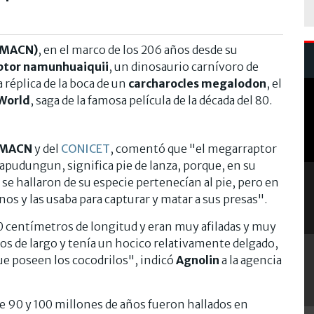
 (MACN)
, en el marco de los 206 años desde su
tor namunhuaiquii
, un dinosaurio carnívoro de
la réplica de la boca de un
carcharocles megalodon
, el
 World
, saga de la famosa película de la década del 80.
MACN
y del
CONICET
, comentó que "el megarraptor
pudungun, significa pie de lanza, porque, en su
se hallaron de su especie pertenecían al pie, pero en
os y las usaba para capturar y matar a sus presas".
40 centímetros de longitud y eran muy afiladas y muy
os de largo y tenía un hocico relativamente delgado,
ue poseen los cocodrilos", indicó
Agnolin
a la agencia
re 90 y 100 millones de años fueron hallados en