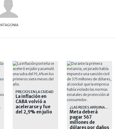
PATAGONIA
PRECIOS EN LA CIUDAD
La inflación en
CABA volvió a
acelerarse y fue
 TIERRAS!
¿LAS REDES ARRUINAN EL MUNDO?
del 2,9% en julio
Meta deberá
pagar 567
millones de
dólares por daños