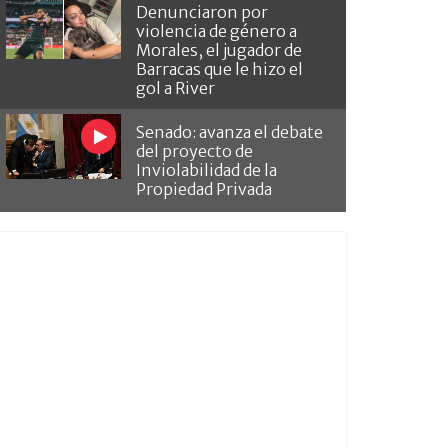
Denunciaron por
violencia de género a
Morales, el jugador de
Barracas que le hizo el
gol a River
Senado: avanza el debate
del proyecto de
Inviolabilidad de la
Propiedad Privada