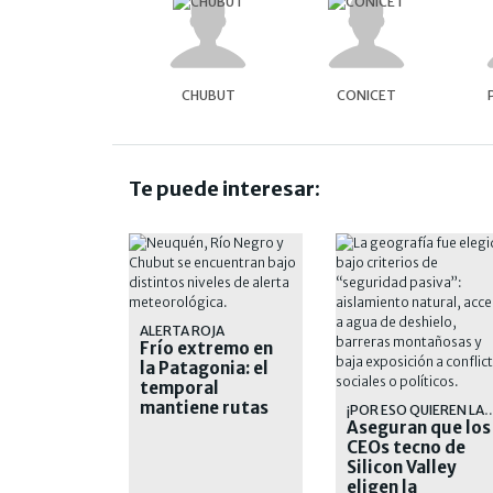
CHUBUT
CONICET
Te puede interesar:
ALERTA ROJA
Frío extremo en
la Patagonia: el
temporal
mantiene rutas
¡POR ESO QUIEREN LAS
cortadas y
Aseguran que los
suspende las
CEOs tecno de
clases
Silicon Valley
eligen la