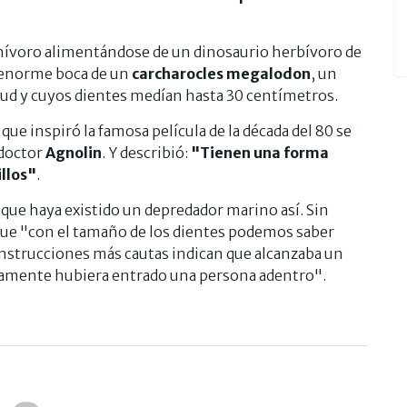
rnívoro alimentándose de un dinosaurio herbívoro de
 enorme boca de un
carcharocles megalodon
, un
tud y cuyos dientes medían hasta 30 centímetros.
ue inspiró la famosa película de la década del 80 se
 doctor
Agnolin
. Y describió:
"Tienen una forma
llos"
.
r que haya existido un depredador marino así. Sin
ue "con el tamaño de los dientes podemos saber
onstrucciones más cautas indican que alcanzaba un
damente hubiera entrado una persona adentro".