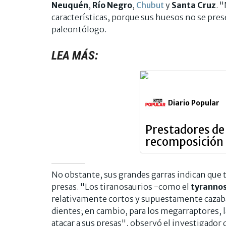
Neuquén
,
Río
Negro
,
Chubut
y
Santa
Cruz
. 
características, porque sus huesos no se pre
paleontólogo.
LEA MÁS:
Diario Popular
Prestadores de
recomposición 
No obstante, sus grandes garras indican que te
presas. "Los tiranosaurios -como el
tyrannos
relativamente cortos y supuestamente cazab
dientes; en cambio, para los megarraptores, 
atacar a sus presas", observó el investigador 