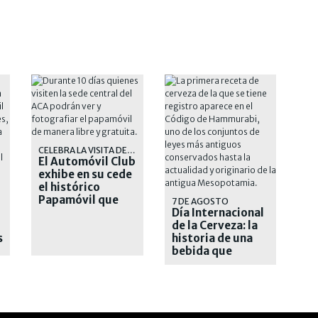
CELEBRA LA VISITA DE LEÓN XIV
El Automóvil Club
exhibe en su cede
el histórico
O?
Papamóvil que
7 DE AGOSTO
usó Juan Pablo II
Día Internacional
de la Cerveza: la
s
historia de una
bebida que
atraviesa
generaciones