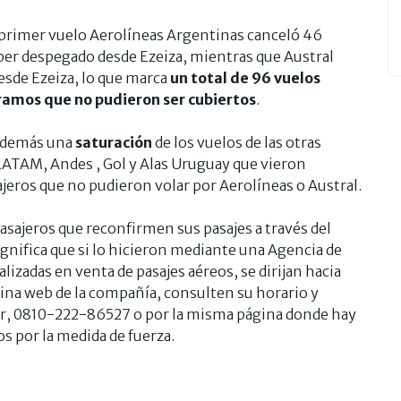
l primer vuelo Aerolíneas Argentinas canceló 46
ber despegado desde Ezeiza, mientras que Austral
esde Ezeiza, lo que marca
un total de 96 vuelos
amos que no pudieron ser cubiertos
.
 además una
saturación
de los vuelos de las otras
TAM, Andes , Gol y Alas Uruguay que vieron
jeros que no pudieron volar por Aerolíneas o Austral.
asajeros que reconfirmen sus pasajes a través del
significa que si lo hicieron mediante una Agencia de
lizadas en venta de pasajes aéreos, se dirijan hacia
gina web de la compañía, consulten su horario y
ter, 0810-222-86527 o por la misma página donde hay
os por la medida de fuerza.