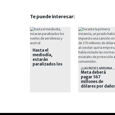
Te puede interesar:
Hasta el
mediodía,
estarán
paralizados los
vuelos de
¿LAS REDES ARRUINAN EL MUND
Meta deberá
Aerolíneas y
pagar 567
Austral
millones de
dólares por daño
a jóvenes en sus
redes sociales