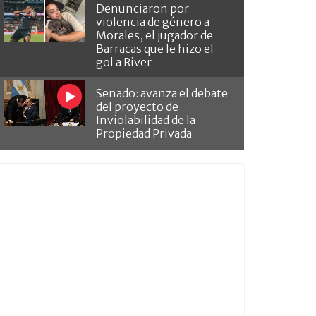
Denunciaron por
violencia de género a
Morales, el jugador de
Barracas que le hizo el
gol a River
Senado: avanza el debate
del proyecto de
Inviolabilidad de la
Propiedad Privada