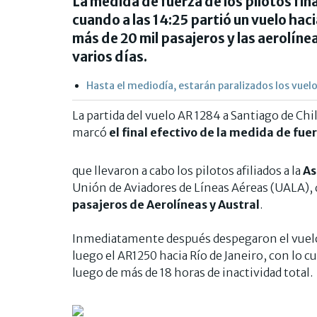
La medida de fuerza de los pilotos fin
cuando a las 14:25 partió un vuelo hac
más de 20 mil pasajeros y las aerolíne
varios días.
Hasta el mediodía, estarán paralizados los vuelo
La partida del vuelo AR 1284 a Santiago de Ch
marcó
el final efectivo de la medida de fue
que llevaron a cabo los pilotos afiliados a la
As
Unión de Aviadores de Líneas Aéreas (UALA), d
pasajeros de Aerolíneas y Austral
.
Inmediatamente después despegaron el vuelo
luego el AR1250 hacia Río de Janeiro, con lo 
luego de más de 18 horas de inactividad total.