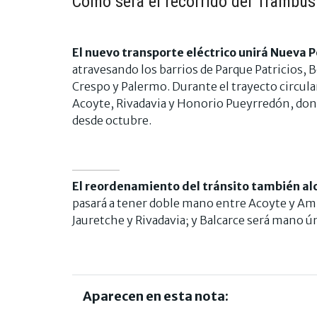
Cómo será el recorrido del Trambús
El nuevo transporte eléctrico unirá Nueva
atravesando los barrios de Parque Patricios, 
Crespo y Palermo. Durante el trayecto circula
Acoyte, Rivadavia y Honorio Pueyrredón, don
desde octubre.
El reordenamiento del tránsito también alca
pasará a tener doble mano entre Acoyte y Am
Jauretche y Rivadavia; y Balcarce será mano ún
Aparecen en esta nota: