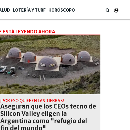
ALUD
LOTERÍA Y TURF
HORÓSCOPO
E ESTÁ LEYENDO AHORA
¡POR ESO QUIEREN LAS TIERRAS!
Aseguran que los CEOs tecno de
Silicon Valley eligen la
Argentina como "refugio del
fin del mundo"