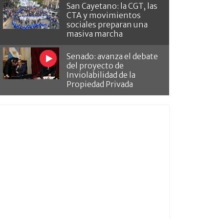
San Cayetano: la CGT, las
CTA y movimientos
sociales preparan una
masiva marcha
Senado: avanza el debate
del proyecto de
Inviolabilidad de la
Propiedad Privada