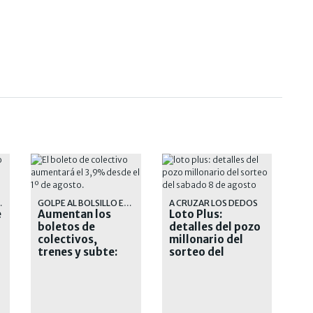
L AMBA
GOLPE AL BOLSILLO EN EL AMBA
A CRUZAR LOS DEDOS
e
Aumentan los
Loto Plus:
boletos de
detalles del pozo
colectivos,
millonario del
trenes y subte:
sorteo del
cuánto saldrá
sábado 8 de
viajar desde
agosto
agosto