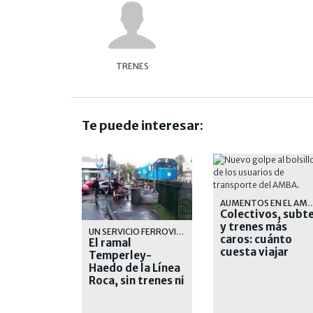
TRENES
Te puede interesar:
AUMENTOS EN E
Colectivos, subt
y trenes más
UN SERVICIO FERROVIARIO QUE CADA DIA SE DEGRADA MAS
caros: cuánto
El ramal
cuesta viajar
Temperley-
desde este
Haedo de la Línea
sábado
Roca, sin trenes ni
explicaciones