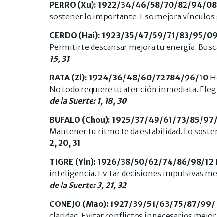
PERRO (Xu): 1922/34/46/58/70/82/94/08
sostener lo importante. Eso mejora vínculos
CERDO (Hai): 1923/35/47/59/71/83/95/0
Permitirte descansar mejora tu energía. Busca
15, 31
RATA (Zi): 1924/36/48/60/72784/96/10
Ho
No todo requiere tu atención inmediata. Eleg
de la Suerte: 1, 18, 30
BUFALO (Chou): 1925/37/49/61/73/85/97/
Mantener tu ritmo te da estabilidad. Lo sost
2, 20, 31
TIGRE (Yin): 1926/38/50/62/74/86/98/12
inteligencia. Evitar decisiones impulsivas me
de la Suerte: 3, 21, 32
CONEJO (Mao): 1927/39/51/63/75/87/99/
claridad. Evitar conflictos innecesarios mejora