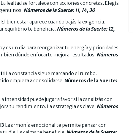
La lealtad se fortalece con acciones concretas. Elegís
 genuinos.
Números de la Suerte: 11, 14, 30
9
El bienestar aparece cuando bajás la exigencia.
r equilibrio te beneficia.
Números de la Suerte: 12,
y es un día para reorganizar tu energía y prioridades.
ir bien dónde enfocarte mejora resultados.
Números
11
La constancia sigue marcando el rumbo.
enido empieza a consolidarse.
Números de la Suerte:
La intensidad puede jugar a favor si la canalizás con
jora tu rendimiento. La estrategia es clave.
Números
13
La armonía emocional te permite pensar con
 tu día. La calma te beneficia.
Números de la Suerte: