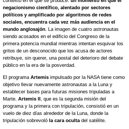
contexto en el que se produce:
un momento en que el
negacionismo científico, alentado por sectores
políticos y amplificado por algoritmos de redes
sociales, encuentra cada vez más audiencia en el
mundo anglosajón
. La imagen de cuatro astronautas
siendo acosados en el edificio del Congreso de la
primera potencia mundial mientras intentan esquivar los
gritos de un desconocido que los acusa de actores
retribuye, sin querer, una postal del deterioro del debate
público en la era de la posverdad.
El programa
Artemis
impulsado por la NASA tiene como
objetivo llevar nuevamente astronautas a la Luna y
establecer bases para futuras misiones tripuladas a
Marte.
Artemis II
, que es la segunda misión del
programa y la primera con tripulación, consistió en un
vuelo de diez días alrededor de la Luna, donde la
tripulación sobrevoló
la cara oculta
del satélite.