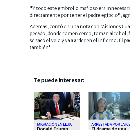
"Y todo este embrollo mafioso era innecesari
directamente por tener el padre egipcio", ag
Además, contó en una nota con Misiones Cuatro
pecado, donde comen cerdo, toman alcohol, fu
se sacó el velo y va a arder en el infierno. El p
también'
Te puede interesar:
MIGRACIÓN EN EE.UU.
ARRESTADA POR LA IC
Donald Trump
El drama de una