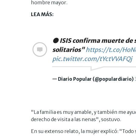
hombre mayor.
LEA MÁS:
⚫️ ISIS confirma muerte de s
solitarios"
https://t.co/Ho
pic.twitter.com/tYctVVAFQj
— Diario Popular (@populardiario)
"La familia es muy amable, y también me ayuda
derecho de visita a las nenas", sostuvo.
En su extenso relato, la mujer explicó: "To