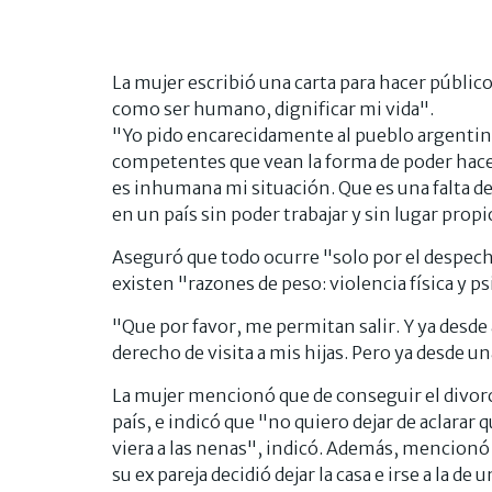
La mujer escribió una carta para hacer públic
como ser humano, dignificar mi vida".
"Yo pido encarecidamente al pueblo argentin
competentes que vean la forma de poder hacer
es inhumana mi situación. Que es una falt
en un país sin poder trabajar y sin lugar prop
Aseguró que todo ocurre "solo por el despec
existen "razones de peso: violencia física y ps
"Que por favor, me permitan salir. Y ya desde 
derecho de visita a mis hijas. Pero ya desde un
La mujer mencionó que de conseguir el divorci
país, e indicó que "no quiero dejar de aclarar
viera a las nenas", indicó. Además, mencionó 
su ex pareja decidió dejar la casa e irse a la de