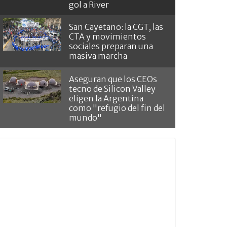
gol a River
San Cayetano: la CGT, las
CTA y movimientos
sociales preparan una
masiva marcha
Aseguran que los CEOs
tecno de Silicon Valley
eligen la Argentina
como "refugio del fin del
mundo"