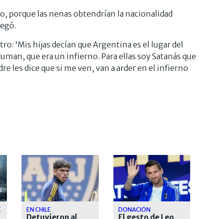
o, porque las nenas obtendrían la nacionalidad
regó.
: 'Mis hijas decían que Argentina es el lugar del
man, que era un infierno. Para ellas soy Satanás que
adre les dice que si me ven, van a arder en el infierno
E
EN CHILE
DONACIÓN
Detuvieron al
El gesto de Leo