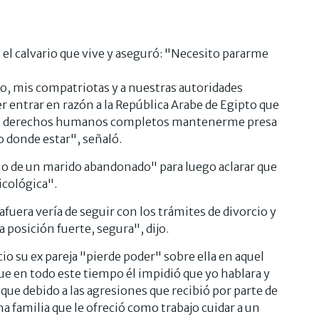
o el calvario que vive y aseguró: "Necesito pararme
o, mis compatriotas y a nuestras autoridades
 entrar en razón a la República Arabe de Egipto que
a de derechos humanos completos mantenerme presa
io donde estar", señaló.
ho de un marido abandonado" para luego aclarar que
icológica".
afuera vería de seguir con los trámites de divorcio y
a posición fuerte, segura", dijo.
o su ex pareja "pierde poder" sobre ella en aquel
 que en todo este tiempo él impidió que yo hablara y
que debido a las agresiones que recibió por parte de
 una familia que le ofreció como trabajo cuidar a un