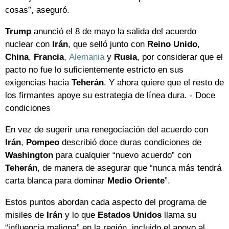
cosas”, aseguró.
Trump
anunció el 8 de mayo la salida del acuerdo
nuclear con
Irán
, que selló junto con
Reino Unido
,
China
,
Francia
,
Alemania
y
Rusia
, por considerar que el
pacto no fue lo suficientemente estricto en sus
exigencias hacia
Teherán
. Y ahora quiere que el resto de
los firmantes apoye su estrategia de línea dura. - Doce
condiciones
En vez de sugerir una renegociación del acuerdo con
Irán
,
Pompeo
describió doce duras condiciones de
Washington
para cualquier “nuevo acuerdo” con
Teherán
, de manera de asegurar que “nunca más tendrá
carta blanca para dominar
Medio Oriente
”.
Estos puntos abordan cada aspecto del programa de
misiles de
Irán
y lo que
Estados Unidos
llama su
“influencia maligna” en la región, incluido el apoyo al