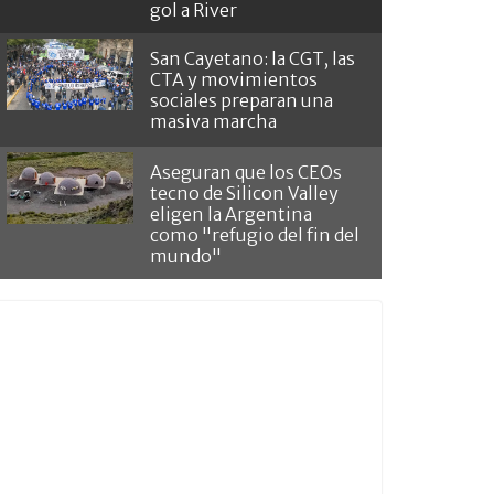
gol a River
San Cayetano: la CGT, las
CTA y movimientos
sociales preparan una
masiva marcha
Aseguran que los CEOs
tecno de Silicon Valley
eligen la Argentina
como "refugio del fin del
mundo"