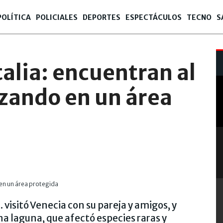
POLÍTICA
POLICIALES
DEPORTES
ESPECTÁCULOS
TECNO
S
0:02
talia: encuentran al
zando en un área
visitó Venecia con su pareja y amigos, y
na laguna, que afectó especies raras y