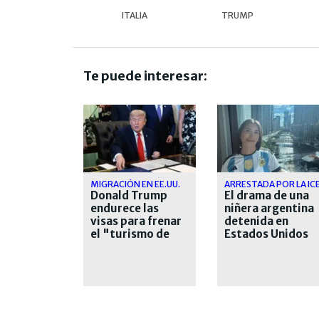
ITALIA
TRUMP
Te puede interesar:
MIGRACIÓN EN EE.UU.
ARRESTADA POR LA IC
Donald Trump
El drama de una
endurece las
niñera argentina
visas para frenar
detenida en
el "turismo de
Estados Unidos
nacimiento"
desde hace casi
un mes