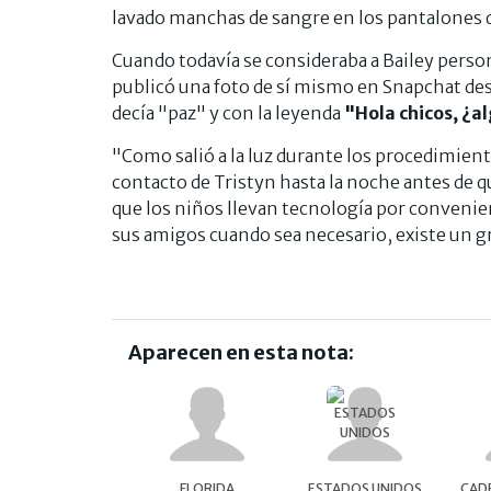
lavado manchas de sangre en los pantalones d
Cuando todavía se consideraba a Bailey person
publicó una foto de sí mismo en Snapchat desd
decía "paz" y con la leyenda
"Hola chicos, ¿a
"Como salió a la luz durante los procedimient
contacto de Tristyn hasta la noche antes de q
que los niños llevan tecnología por convenie
sus amigos cuando sea necesario, existe un gr
Aparecen en esta nota:
FLORIDA
ESTADOS UNIDOS
CAD