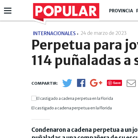
PROVINCIA
24 de marzo de 2023
- 19
INTERNACIONALES
Perpetua para j
114 puñaladas a
Save
El castigado a cadena perpetua en la Florida
Condenaron a cadena perpetua a un jo
puñaladas a una compañera de su escue