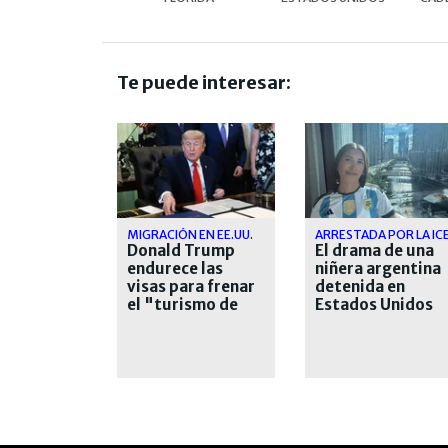
Te puede interesar:
MIGRACIÓN EN EE.UU.
ARRESTADA POR LA IC
Donald Trump
El drama de una
endurece las
niñera argentina
visas para frenar
detenida en
el "turismo de
Estados Unidos
nacimiento"
desde hace casi
un mes