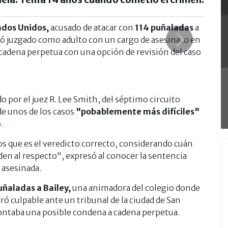
ados Unidos,
acusado de atacar con
114 puñaladas
a
ltó juzgado como adulto con un cargo de asesinato en
 cadena perpetua con una opción de revisión del caso
o por el juez R. Lee Smith, del séptimo circuito
 de unos de los casos
"pobablemente más difíciles"
.
 que es el veredicto correcto, considerando cuán
en al respecto", expresó al conocer la sentencia
a asesinada.
uñaladas a Bailey,
una animadora del colegio donde
ó culpable ante un tribunal de la ciudad de San
rontaba una posible condena a cadena perpetua.