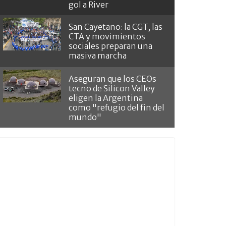
gol a River
San Cayetano: la CGT, las
CTA y movimientos
sociales preparan una
masiva marcha
Aseguran que los CEOs
tecno de Silicon Valley
eligen la Argentina
como "refugio del fin del
mundo"