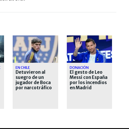
E
EN CHILE
DONACIÓN
Detuvieron al
El gesto de Leo
suegro de un
Messi con España
jugador de Boca
por los incendios
por narcotráfico
en Madrid