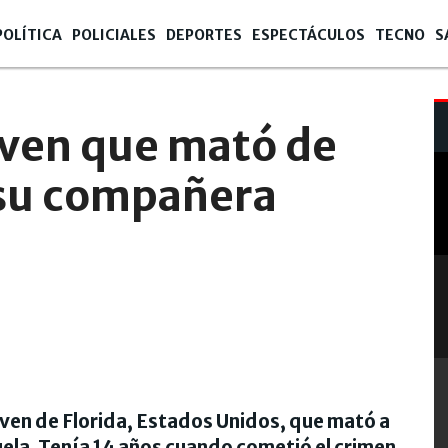
POLÍTICA
POLICIALES
DEPORTES
ESPECTÁCULOS
TECNO
S
:03
oven que mató de
 su compañera
ven de Florida, Estados Unidos, que mató a
la. Tenía 14 años cuando cometió el crimen.