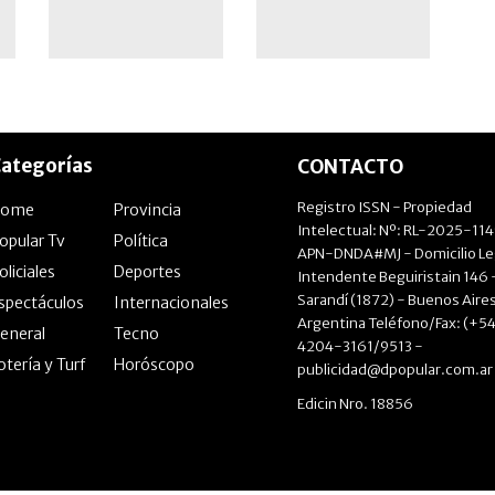
ategorías
CONTACTO
Registro ISSN - Propiedad
Home
Provincia
Intelectual: Nº: RL-2025-11
opular Tv
Política
APN-DNDA#MJ - Domicilio Le
oliciales
Deportes
Intendente Beguiristain 146 
Sarandí (1872) - Buenos Aires
spectáculos
Internacionales
Argentina Teléfono/Fax: (+54
eneral
Tecno
4204-3161/9513 -
otería y Turf
Horóscopo
publicidad@dpopular.com.ar
Edicin Nro. 18856