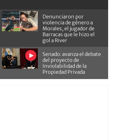
Denunciaron por
violencia de género a
Morales, el jugador de
Barracas que le hizo el
gol a River
Senado: avanza el debate
del proyecto de
Inviolabilidad de la
Propiedad Privada