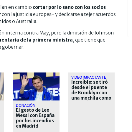
dían en cambio
cortar por lo sano con los socios
con la justicia europea- y dedicarse a tejer acuerdos
idos o Australia.
ón interna contra May, pero la dimisión de Johnson
entaria de la primera ministra
, que tiene que
a gobernar.
VIDEO IMPACTANTE
Increíble: se tiró
desde el puente
de Brooklyn con
una mochila como
paracaídas y
DONACIÓN
sobrevivió
El gesto de Leo
Messi con España
por los incendios
en Madrid