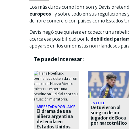
Los más duros como Johnson y Davis preten
europeos
-y sobre todo en sus regulaciones y 
de libre comercio con países como Estados Un
Davis negó que quisiera encabezar una rebeli
acerca esa posibilidad por la
debilidad parlam
apoyarse en los unionistas norirlandeses par
Te puede interesar:
EN CHILE
ARRESTADA POR LA ICE
Detuvieron al
El drama de una
suegro de un
niñera argentina
jugador de Boca
detenida en
por narcotráfico
Estados Unidos