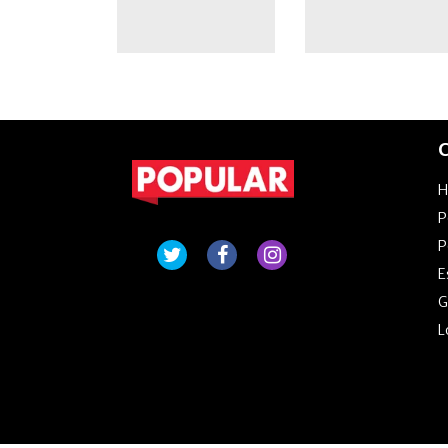
desde hace casi
un mes
C
P
P
E
G
L