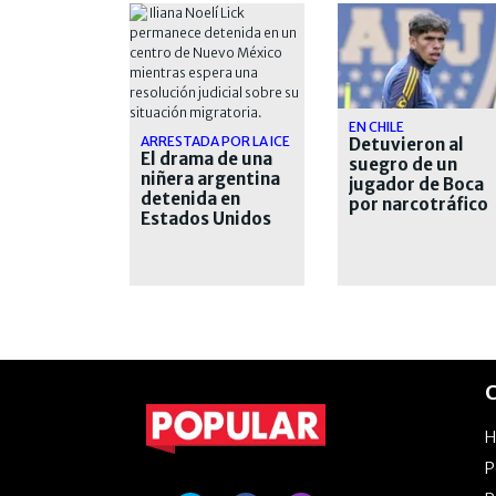
EN CHILE
ARRESTADA POR LA ICE
Detuvieron al
El drama de una
suegro de un
niñera argentina
jugador de Boca
detenida en
por narcotráfico
Estados Unidos
desde hace casi
un mes
C
P