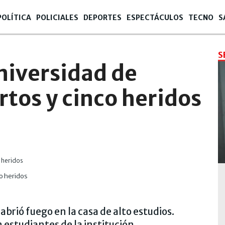
POLÍTICA
POLICIALES
DEPORTES
ESPECTÁCULOS
TECNO
S
S
niversidad de
rtos y cinco heridos
co heridos
 abrió fuego en la casa de alto estudios.
 estudiantes de la institución.