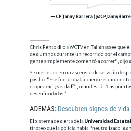
— CP Janny Barrera (@CPJannyBarre
Chris Pento dijo a WCTV en Tallahassee que é
de alumnos durante un recorrido por el campu
gente simplemente comenzó a correr", dijo a 
Se metieron en un ascensor de servicio despué
pasillo. "Ese fue probablemente el momento
empeorar, ¿verdad?", manifestó. "Las puertas 
desenfundadas".
ADEMÁS:
Descubren signos de vida 
El sistema de alerta de la
Universidad Estatal
tiroteo que la policía había "neutralizado la 