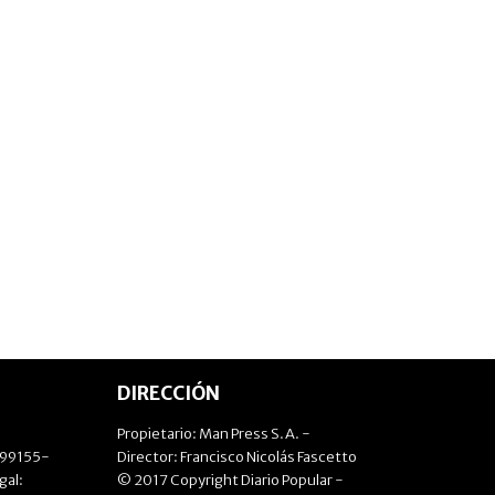
DIRECCIÓN
Propietario: Man Press S.A. -
499155-
Director: Francisco Nicolás Fascetto
gal:
© 2017 Copyright Diario Popular -