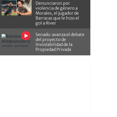
Denunciaron por
violencia de género a
Morales, el jugador de
Barracas que le hizo el
gol a River
Senado: avanza el debate
del proyecto de
Inviolabilidad de la
Propiedad Privada