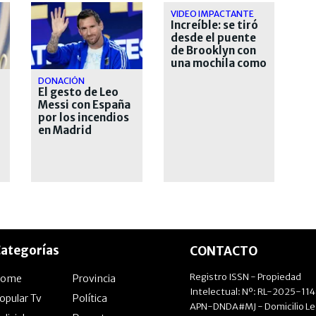
VIDEO IMPACTANTE
Increíble: se tiró
desde el puente
de Brooklyn con
una mochila como
paracaídas y
DONACIÓN
sobrevivió
El gesto de Leo
Messi con España
por los incendios
en Madrid
ategorías
CONTACTO
Registro ISSN - Propiedad
Home
Provincia
Intelectual: Nº: RL-2025-11
opular Tv
Política
APN-DNDA#MJ - Domicilio Le