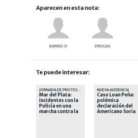
Aparecen en esta nota:
BARRIO 31
DROGAS
Te puede interesar:
JORNADA DE PROTESTA
NUEVA AUDIENCIA
Mar del Plata:
Caso Loan Peña:
incidentes con la
polémica
Policía en una
declaración del
marcha contra la
Americano Soria
inseguridad