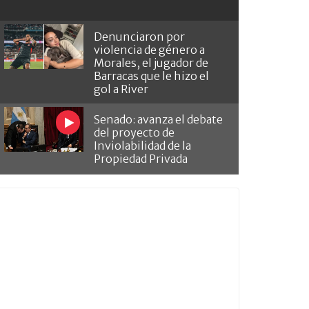
Denunciaron por
violencia de género a
Morales, el jugador de
Barracas que le hizo el
gol a River
Senado: avanza el debate
del proyecto de
Inviolabilidad de la
Propiedad Privada