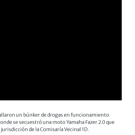
hallaron un búnker de drogas en funcionamiento
, donde se secuestró una moto Yamaha Fazer 2.0 que
jurisdicción de la Comisaría Vecinal 1D.