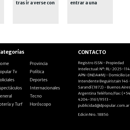
tras ir a verse con
entrar a una
un joven que
cárcel y lanzaron
conoció en las
un operativo
redes
cerrojo
ategorías
CONTACTO
Registro ISSN - Propiedad
Home
Provincia
Intelectual: Nº: RL-2025-11
opular Tv
Política
APN-DNDA#MJ - Domicilio Le
oliciales
Deportes
Intendente Beguiristain 146 
Sarandí (1872) - Buenos Aires
spectáculos
Internacionales
Argentina Teléfono/Fax: (+54
eneral
Tecno
4204-3161/9513 -
otería y Turf
Horóscopo
publicidad@dpopular.com.ar
Edicin Nro. 18856