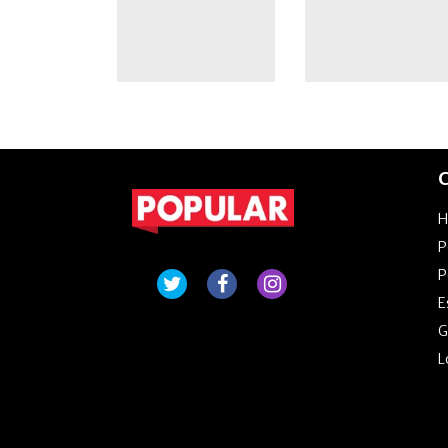
C
P
P
E
G
L