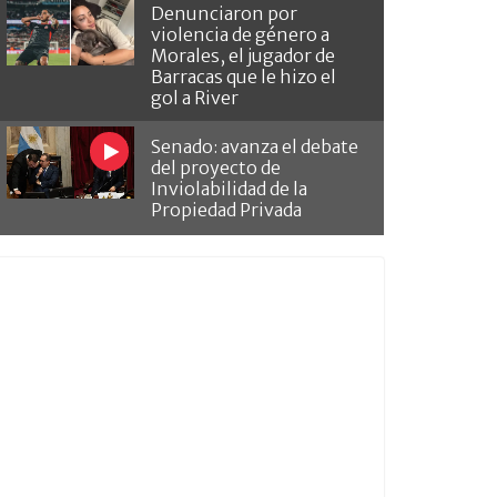
Denunciaron por
violencia de género a
Morales, el jugador de
Barracas que le hizo el
gol a River
Senado: avanza el debate
del proyecto de
Inviolabilidad de la
Propiedad Privada