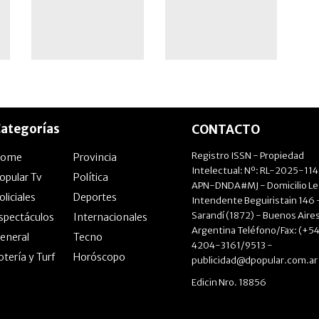
ategorías
CONTACTO
Registro ISSN - Propiedad
Home
Provincia
Intelectual: Nº: RL-2025-11
opular Tv
Política
APN-DNDA#MJ - Domicilio Le
oliciales
Deportes
Intendente Beguiristain 146 
Sarandí (1872) - Buenos Aires
spectáculos
Internacionales
Argentina Teléfono/Fax: (+54
eneral
Tecno
4204-3161/9513 -
otería y Turf
Horóscopo
publicidad@dpopular.com.ar
Edicin Nro. 18856