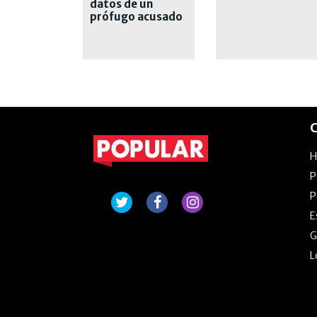
datos de un
prófugo acusado
de narcotráfico y
homicidio
C
P
P
E
G
L