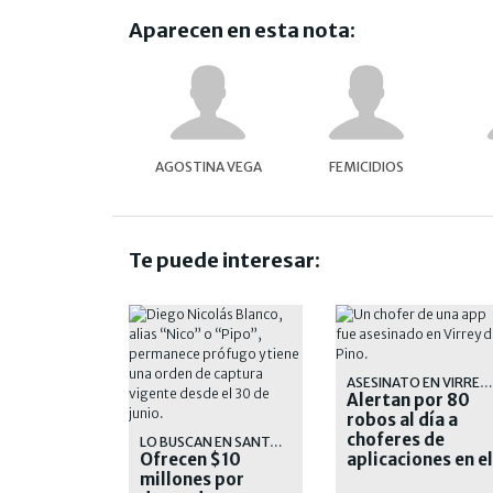
Aparecen en esta nota:
AGOSTINA VEGA
FEMICIDIOS
Te puede interesar:
ASESINATO EN VIRREY DEL PINO
Alertan por 80
robos al día a
choferes de
LO BUSCAN EN SANTA FE
Ofrecen $10
aplicaciones en el
millones por
AMBA