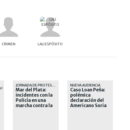
CRIMEN
LALI ESPÓSITO
JORNADA DE PROTESTA
NUEVA AUDIENCIA
Mar del Plata:
Caso Loan Peña:
incidentes con la
polémica
Policía en una
declaración del
marcha contra la
Americano Soria
inseguridad