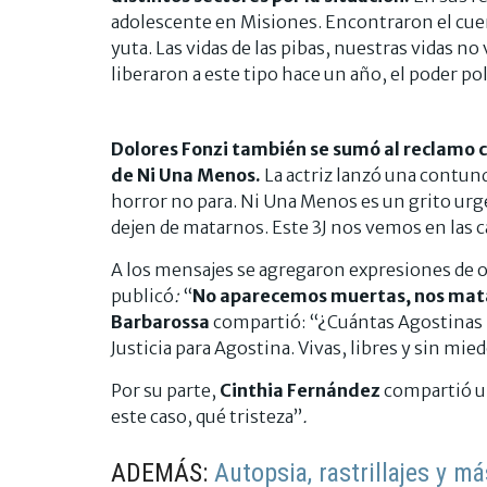
adolescente en Misiones. Encontraron el cuer
yuta. Las vidas de las pibas, nuestras vidas no
liberaron a este tipo hace un año, el poder pol
Dolores Fonzi también se sumó al reclamo col
de Ni Una Menos.
La actriz lanzó una contun
horror no para. Ni Una Menos es un grito urg
dejen de matarnos. Este 3J nos vemos en las c
A los mensajes se agregaron expresiones de ot
publicó
:
“
No aparecemos muertas, nos matan
Barbarossa
compartió: “¿Cuántas Agostinas 
Justicia para Agostina. Vivas, libres y sin mi
Por su parte,
Cinthia Fernández
compartió u
este caso, qué tristeza”
.
ADEMÁS:
Autopsia, rastrillajes y m