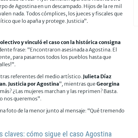
po de Agostina en un descampado. Hijos de la re mil
 valen nada. Todos cómplices, los jueces y fiscales que
ítico que lo apaña y protege. Justicia”
.
ectivo y vinculó el caso con la histórica consigna
dente frase: “Encontraron asesinada a Agostina. El
ente, para pasarnos todos los pueblos hasta que
alles!”
.
ras referentes del medio artístico.
Julieta Díaz
. Justicia por Agostina
”
,
mientras que
Georgina
más? ¿Las mujeres marchan y las reprimen? Basta.
edo nos queremos”.
na foto de la menor junto al mensaje: “Qué tremendo
ás claves: cómo sigue el caso Agostina