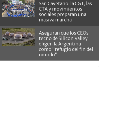
San Cayetano: la CGT, las
CTA y movimientos
sociales preparan una
masiva marcha
Aseguran que los CEOs
tecno de Silicon Valley
eligen la Argentina
como "refugio del fin del
mundo"