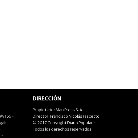
DIRECCIÓN
Propietario: Man Press S.A. -
499155-
Director: Francisco Nicolás Fascetto
gal:
© 2017 Copyright Diario Popular -
-
Todos los derechos reservados
 -