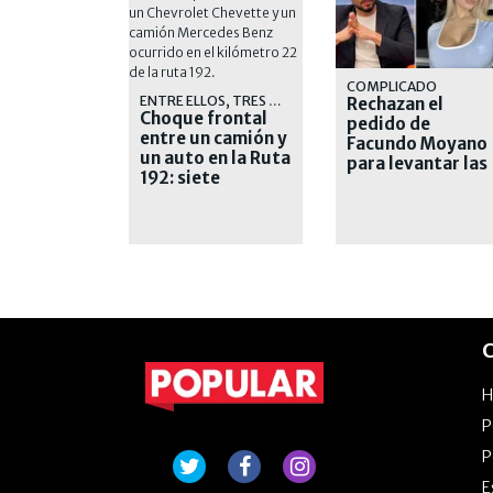
COMPLICADO
ENTRE ELLOS, TRES MENORES
Rechazan el
Choque frontal
pedido de
entre un camión y
Facundo Moyano
un auto en la Ruta
para levantar las
192: siete
medidas
muertos
restrictivas
C
P
P
E