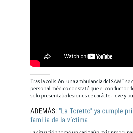
Tras la colisión, una ambulancia del SAME se d
personal médico constató que el conductor de
solo presentaba lesiones de carácter leve y pu
ADEMÁS:
"La Toretto" ya cumple pri
familia de la víctima
La situación tomó un cariz aún más preocupant