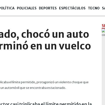
POLÍTICA
POLICIALES
DEPORTES
ESPECTÁCULOS
TECNO
S
S
ado, chocó un auto
rminó en un vuelco
iplicaba el límite permitido, protagonizó un violento choque que
ra un automóvil que se encontraba estacionado.
ctor casi triplicaba el límite permitido en la