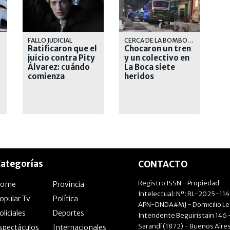
FALLO JUDICIAL
CERCA DE LA BOMBONERA
Ratificaron que el
Chocaron un tren
juicio contra Pity
y un colectivo en
Álvarez: cuándo
La Boca siete
comienza
heridos
ategorías
CONTACTO
Registro ISSN - Propiedad
Home
Provincia
Intelectual: Nº: RL-2025-11
opular Tv
Política
APN-DNDA#MJ - Domicilio Le
oliciales
Deportes
Intendente Beguiristain 146 
Sarandí (1872) - Buenos Aires
spectáculos
Internacionales