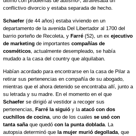
último con problemas de autismo-, atravesaba un
conflictivo divorcio y estaba separada de hecho.
Schaefer
(de 44 años) estaba viviendo en un
departamento de la avenida Del Libertador al 1700 del
barrio porteño de Recoleta, y
Farré
(52), un ex
ejecutivo
de marketing
de importantes
compañías de
cosméticos
, actualmente desempleado, se había
mudado a la casa del country que alquilaban.
Habían acordado para encontrarse en la casa de Pilar a
retirar sus pertenencias en compañía de su abogado,
mientras que el ahora detenido se encontraba allí, junto a
su letrada y su madre. En el momento en el que
Schaefer
se dirigió al vestidor a recoger sus
pertenencias,
Farré la siguió
y la
atacó con dos
cuchillos de cocina
, uno de los cuales
se usó con
tanta saña
que quedó
con la punta doblada
. La
autopsia determinó que
la mujer murió degollada
, que