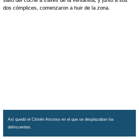
salió del coche a través de la ventanilla, y junto a sus
dos cómplices, comenzaron a huir de la zona.
Así quedó el Citroën Aircross en el que se desplazaban los
delincuentes.