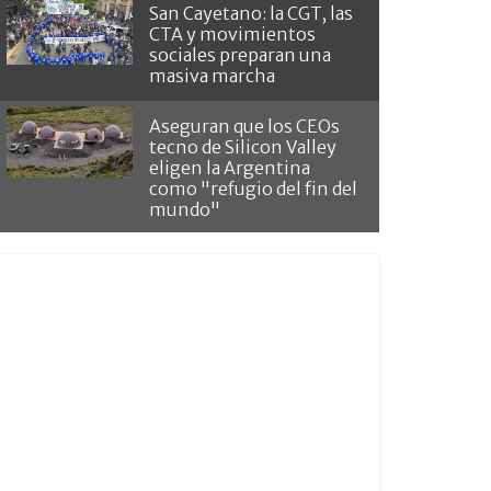
San Cayetano: la CGT, las
CTA y movimientos
sociales preparan una
masiva marcha
Aseguran que los CEOs
tecno de Silicon Valley
eligen la Argentina
como "refugio del fin del
mundo"