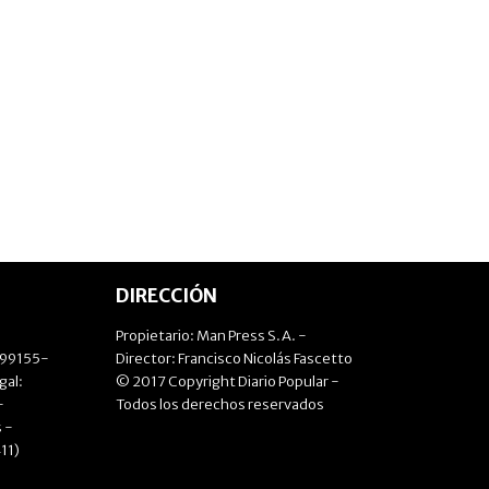
DIRECCIÓN
Propietario: Man Press S.A. -
499155-
Director: Francisco Nicolás Fascetto
gal:
© 2017 Copyright Diario Popular -
-
Todos los derechos reservados
 -
11)