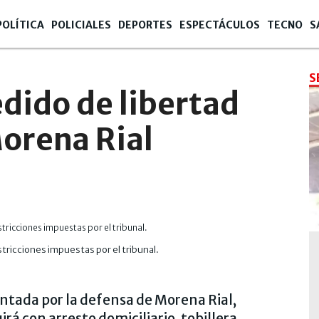
POLÍTICA
POLICIALES
DEPORTES
ESPECTÁCULOS
TECNO
S
S
dido de libertad
orena Rial
estricciones impuestas por el tribunal.
sentada por la defensa de Morena Rial,
rá con arresto domiciliario, tobillera