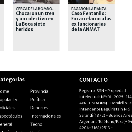
CERCA DE LA BOMBONERA
PAGARON LA FIANZA
l
Chocaron un tren
Caso Fentanilo:
y un colectivo en
Excarcelaron a las
La Boca siete
ex funcionarias
heridos
de la ANMAT
ategorías
CONTACTO
Registro ISSN - Propiedad
Home
Provincia
Intelectual: Nº: RL-2025-11
opular Tv
Política
APN-DNDA#MJ - Domicilio Le
oliciales
Deportes
Intendente Beguiristain 146 
Sarandí (1872) - Buenos Aires
spectáculos
Internacionales
Argentina Teléfono/Fax: (+54
eneral
Tecno
4204-3161/9513 -