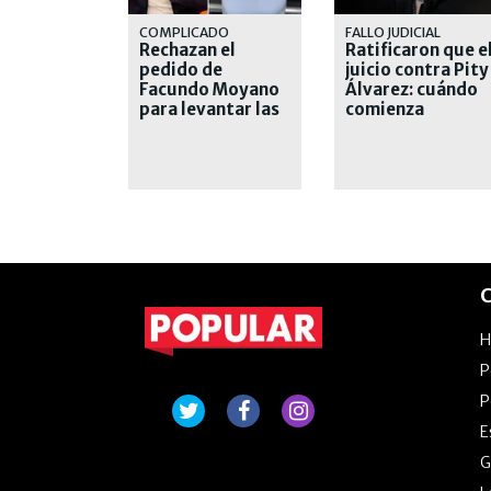
COMPLICADO
FALLO JUDICIAL
Rechazan el
Ratificaron que e
pedido de
juicio contra Pity
Facundo Moyano
Álvarez: cuándo
para levantar las
comienza
medidas
restrictivas
C
P
P
E
G