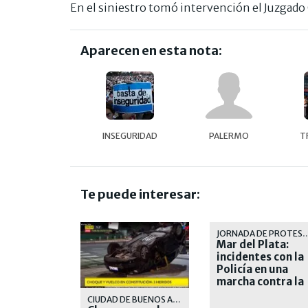
En el siniestro tomó intervención el Juzgad
Aparecen en esta nota:
INSEGURIDAD
PALERMO
T
Te puede interesar:
JORNADA DE PR
Mar del Plata:
incidentes con la
Policía en una
marcha contra la
inseguridad
CIUDAD DE BUENOS AIRES