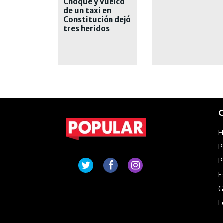
Choque y vuelco
de un taxi en
Constitución dejó
tres heridos
C
P
P
E
G
L