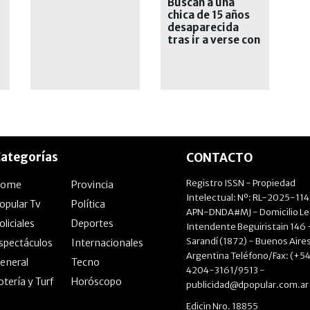
Buscan a una
chica de 15 años
desaparecida
tras ir a verse con
un joven que
conoció en las
redes
ategorías
CONTACTO
Registro ISSN - Propiedad
Home
Provincia
Intelectual: Nº: RL-2025-11
opular Tv
Política
APN-DNDA#MJ - Domicilio Le
oliciales
Deportes
Intendente Beguiristain 146 
Sarandí (1872) - Buenos Aires
spectáculos
Internacionales
Argentina Teléfono/Fax: (+54
eneral
Tecno
4204-3161/9513 -
otería y Turf
Horóscopo
publicidad@dpopular.com.ar
Edicin Nro. 18855