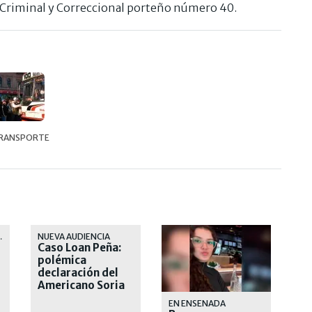
o Criminal y Correccional porteño número 40.
RANSPORTE
OTESTA
NUEVA AUDIENCIA
Caso Loan Peña:
polémica
declaración del
Americano Soria
EN ENSENADA