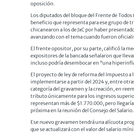
oposición.
Los diputados del bloque del Frente de Todos 
beneficio que representa para ese grupo de tr
chicanearon a los de JxC por haber presentad
avanzando con el tema cuando fueron oficial
El frente opositor, por su parte, calificó la m
expositores de la bancada señalaron que llev
incluso podría desembocar en "una hiperinfl
El proyecto de ley de reforma del Impuesto a
implementarse a partir del 2024 y, entre otras
categoría del gravamen y la creación, en reem
tributo únicamente para los ingresos superi
representan más de $1.770.000, pero llegaría 
próxima en la reunión del Consejo del Salario.
Ese nuevo gravamen tendrá una alícuota progr
que se actualizará con el valor del salario mí