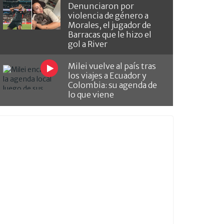
Denunciaron por
violencia de género a
Morales, el jugador de
Barracas que le hizo el
gol a River
Milei vuelve al país tras
los viajes a Ecuador y
Colombia: su agenda de
lo que viene