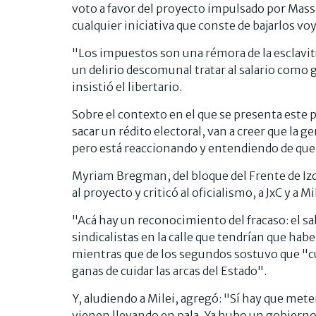
voto a favor del proyecto impulsado por Mass
cualquier iniciativa que conste de bajarlos voy
"Los impuestos son una rémora de la esclavitud
un delirio descomunal tratar al salario como 
insistió el libertario.
Sobre el contexto en el que se presenta este 
sacar un rédito electoral, van a creer que la g
pero está reaccionando y entendiendo de que 
Myriam Bregman, del bloque del Frente de Izq
al proyecto y criticó al oficialismo, a JxC y a Mi
"Acá hay un reconocimiento del fracaso: el sal
sindicalistas en la calle que tendrían que hab
mientras que de los segundos sostuvo que "cua
ganas de cuidar las arcas del Estado".
Y, aludiendo a Milei, agregó: "Sí hay que meter
vienen llevando en pala. Ya hubo un gobiern