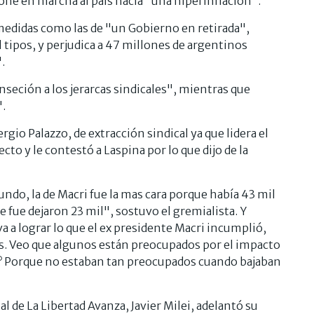
one en marcha al país hacia "una hiperinflación".
medidas como las de "un Gobierno en retirada",
l tipos, y perjudica a 47 millones de argentinos
.
seción a los jerarcas sindicales", mientras que
.
rgio Palazzo, de extracción sindical ya que lidera el
cto y le contestó a Laspina por lo que dijo de la
ndo, la de Macri fue la mas cara porque había 43 mil
e fue dejaron 23 mil", sostuvo el gremialista. Y
va a lograr lo que el ex presidente Macri incumplió,
s. Veo que algunos están preocupados por el impacto
res? Porque no estaban tan preocupados cuando bajaban
l de La Libertad Avanza, Javier Milei, adelantó su