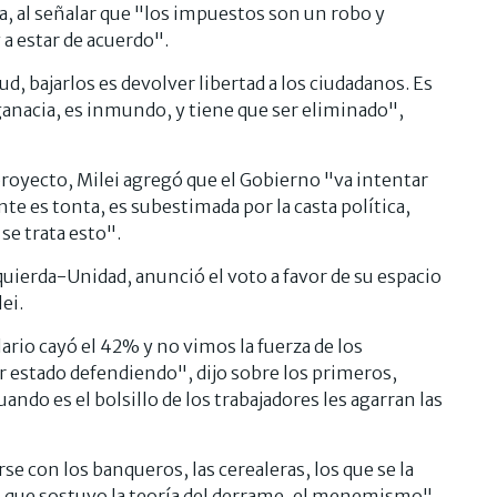
a, al señalar que "los impuestos son un robo y
 a estar de acuerdo".
, bajarlos es devolver libertad a los ciudadanos. Es
ganacia, es inmundo, y tiene que ser eliminado",
proyecto, Milei agregó que el Gobierno "va intentar
ente es tonta, es subestimada por la casta política,
se trata esto".
uierda-Unidad, anunció el voto a favor de su espacio
lei.
ario cayó el 42% y no vimos la fuerza de los
er estado defendiendo", dijo sobre los primeros,
ndo es el bolsillo de los trabajadores les agarran las
se con los banqueros, las cerealeras, los que se la
o que sostuvo la teoría del derrame, el menemismo".