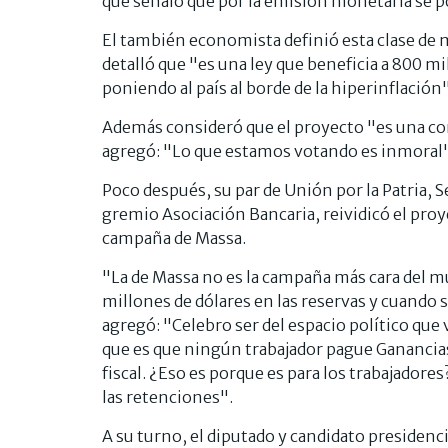
que señaló que por la emisión monetaria se p
El también economista definió esta clase de 
detalló que "es una ley que beneficia a 800 mi
poniendo al país al borde de la hiperinflación"
Además consideró que el proyecto "es una con
agregó: "Lo que estamos votando es inmoral"
Poco después, su par de Unión por la Patria, Se
gremio Asociación Bancaria, reividicó el proye
campaña de Massa.
"La de Massa no es la campaña más cara del mu
millones de dólares en las reservas y cuando s
agregó: "Celebro ser del espacio político que 
que es que ningún trabajador pague Ganancia
fiscal. ¿Eso es porque es para los trabajado
las retenciones".
A su turno, el diputado y candidato presidencia