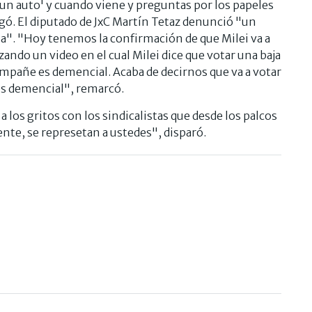
r un auto' y cuando viene y preguntas por los papeles
egó. El diputado de JxC Martín Tetaz denunció "un
ssa". "Hoy tenemos la confirmación de que Milei va a
izando un video en el cual Milei dice que votar una baja
ompañe es demencial. Acaba de decirnos que va a votar
es demencial", remarcó.
 a los gritos con los sindicalistas que desde los palcos
nte, se represetan a ustedes", disparó.