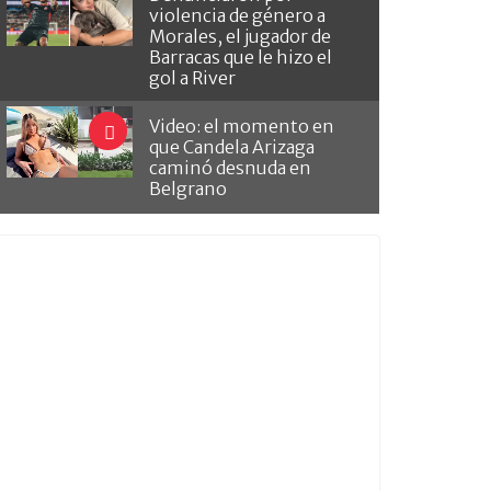
violencia de género a
Morales, el jugador de
Barracas que le hizo el
gol a River
Video: el momento en
que Candela Arizaga
caminó desnuda en
Belgrano