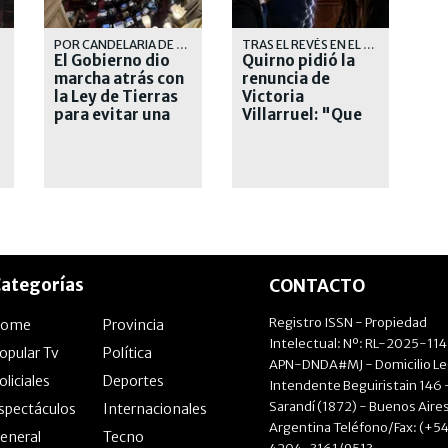
POR CANDELARIA DE LA SOTA
TRAS EL REVÉS EN EL SENADO
El Gobierno dio
Quirno pidió la
marcha atrás con
renuncia de
la Ley de Tierras
Victoria
para evitar una
Villarruel: "Que
r
derrota en el
se corra"
Senado
ategorías
CONTACTO
Registro ISSN - Propiedad
Home
Provincia
Intelectual: Nº: RL-2025-11
opular Tv
Política
APN-DNDA#MJ - Domicilio Le
oliciales
Deportes
Intendente Beguiristain 146 
Sarandí (1872) - Buenos Aires
spectáculos
Internacionales
Argentina Teléfono/Fax: (+54
eneral
Tecno