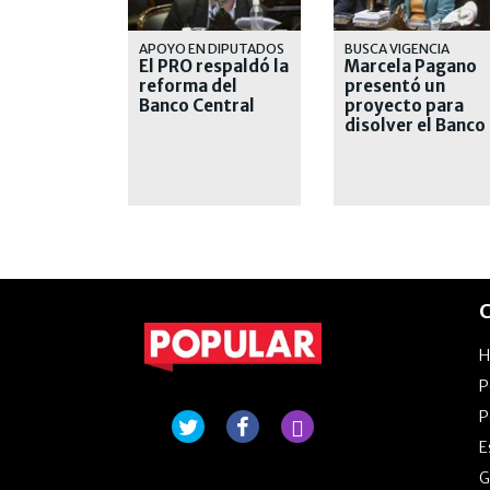
APOYO EN DIPUTADOS
BUSCA VIGENCIA
El PRO respaldó la
Marcela Pagano
reforma del
presentó un
Banco Central
proyecto para
disolver el Banco
Central y prohibi
la emisión
monetaria
C
P
P
E
G