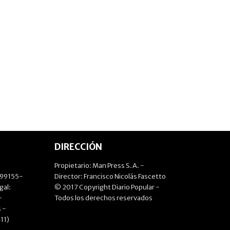
DIRECCIÓN
Propietario: Man Press S.A. -
499155-
Director: Francisco Nicolás Fascetto
gal:
© 2017 Copyright Diario Popular -
-
Todos los derechos reservados
 -
11)