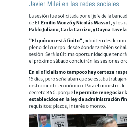
Javier Milei en las redes sociales
La sesión fue solicitada por el jefe de la banca
de EF
Emilio Monzó y Nicolás Massot
, y los
Pablo Juliano, Carla Carrizo, y Dayna Tavela
"El quórum está finito"
, admiten desde uno 
pleno del cuerpo, desde donde también señalan
sesión. Será la última oportunidad que tendrá
el próximo sábado concluirán las sesiones ord
En el oficialismo tampoco hay certeza respe
15 días, pero señalaban que se estaba trabaja
instrumento económico. Para el ministro d
decreto 846. porque
le permite renegociar l
establecidos en la ley de administración fi
requisitos: plazos, interés o monto.